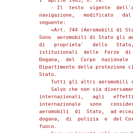
          1° aprile 1985, n. 78.

              - Il  testo  vigente  dell'a
          navigazione,   modificato   dal 
          seguente:

              «Art. 744 (Aeromobili di Sta
          Sono  aeromobili di Stato gli ae
          di   proprieta'   dello   Stato,
          istituzionali  delle  Forze  di 
          Dogana,  del  Corpo  nazionale  
          Dipartimento della protezione ci
          Stato.

              Tutti gli altri aeromobili s
              Salvo che non sia diversamen
          internazionali,   agli   effetti
          internazionale   sono   consider
          aeromobili  di  Stato,  ad eccez
          dogana,  di  polizia  e  del Cor
          fuoco.
