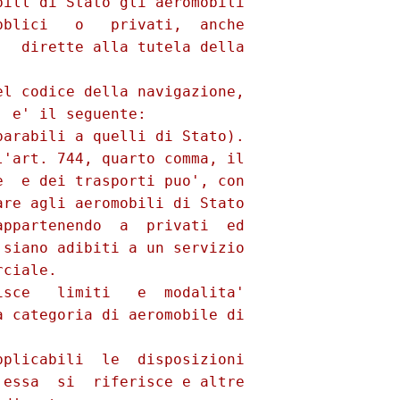
ill di Stato gli aeromobili

blici   o   privati,  anche

  dirette alla tutela della

l codice della navigazione,

 e' il seguente:

arabili a quelli di Stato).

'art. 744, quarto comma, il

  e dei trasporti puo', con

re agli aeromobili di Stato

ppartenendo  a  privati  ed

siano adibiti a un servizio

ciale.

sce   limiti   e  modalita'

 categoria di aeromobile di

plicabili  le  disposizioni

essa  si  riferisce e altre
