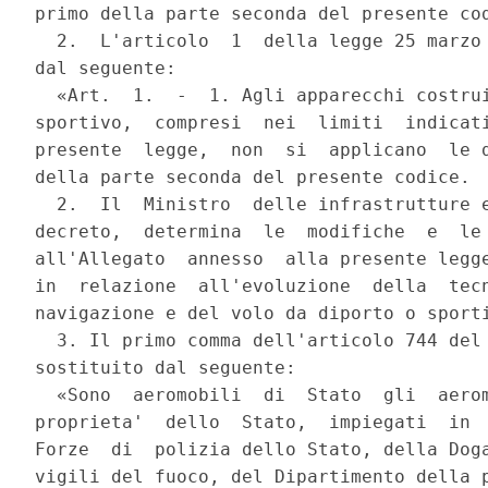
primo della parte seconda del presente cod
  2.  L'articolo  1  della legge 25 marzo 
dal seguente:

  «Art.  1.  -  1. Agli apparecchi costrui
sportivo,  compresi  nei  limiti  indicati
presente  legge,  non  si  applicano  le d
della parte seconda del presente codice.

  2.  Il  Ministro  delle infrastrutture e
decreto,  determina  le  modifiche  e  le 
all'Allegato  annesso  alla presente legge
in  relazione  all'evoluzione  della  tecn
navigazione e del volo da diporto o sporti
  3. Il primo comma dell'articolo 744 del 
sostituito dal seguente:

  «Sono  aeromobili  di  Stato  gli  aerom
proprieta'  dello  Stato,  impiegati  in  
Forze  di  polizia dello Stato, della Doga
vigili del fuoco, del Dipartimento della p