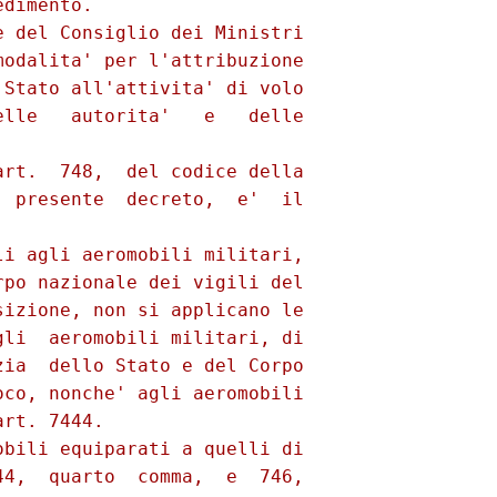
dimento.

 del Consiglio dei Ministri

odalita' per l'attribuzione

Stato all'attivita' di volo

lle   autorita'   e   delle

rt.  748,  del codice della

 presente  decreto,  e'  il

i agli aeromobili militari,

po nazionale dei vigili del

izione, non si applicano le

li  aeromobili militari, di

ia  dello Stato e del Corpo

co, nonche' agli aeromobili

rt. 7444.

bili equiparati a quelli di

4,  quarto  comma,  e  746,
