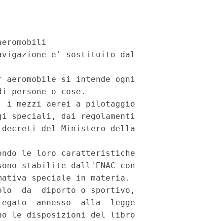
eromobili

vigazione e' sostituito dal

 aeromobile si intende ogni

i persone o cose.

 i mezzi aerei a pilotaggio

i speciali, dai regolamenti

decreti del Ministero della

ndo le loro caratteristiche

ono stabilite dall'ENAC con

ativa speciale in materia.

lo  da  diporto o sportivo,

egato  annesso  alla  legge

o le disposizioni del libro
