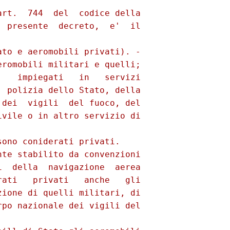
rt.  744  del  codice della

 presente  decreto,  e'  il

to e aeromobili privati). -

romobili militari e quelli;

   impiegati   in   servizi

 polizia dello Stato, della

dei  vigili  del fuoco, del

vile o in altro servizio di

ono coniderati privati.

te stabilito da convenzioni

  della  navigazione  aerea

ati   privati   anche   gli

ione di quelli militari, di

po nazionale dei vigili del
