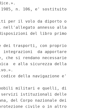
ice.».

1985, n. 106, e' sostituito

ti per il volo da diporto o

 nell'allegato annesso alla

isposizioni del libro primo

 dei trasporti, con proprio

 integrazioni  da apportare

, che si rendano necessarie

ica  e alla sicurezza della

vo.».

codice della navigazione e'

obili militari e quelli, di

servizi istituzionali delle

na, del Corpo nazionale dei

rotezione civile o in altro
