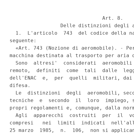
                               Art. 8.

                 Delle distinzioni degli a
  1.  L'articolo  743  del codice della na
seguente:

  «Art. 743 (Nozione di aeromobile). - Per
macchina destinata al trasporto per aria d
  Sono  altresi'  considerati  aeromobili 
remoto,  definiti  come  tali  dalle  legg
dell'ENAC  e,  per  quelli  militari, dai 
difesa.

  Le  distinzioni  degli  aeromobili, seco
tecniche  e  secondo  il  loro  impiego, s
propri regolamenti e, comunque, dalla norm
  Agli  apparecchi  costruiti  per  il  vo
compresi   nei  limiti  indicati  nell'all
25 marzo  1985,  n.  106,  non si applican