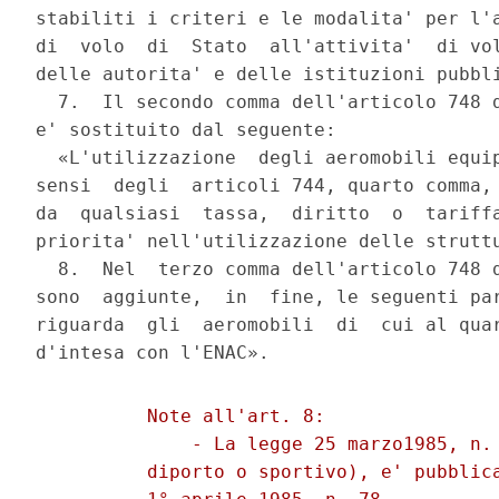
stabiliti i criteri e le modalita' per l'a
di  volo  di  Stato  all'attivita'  di vol
delle autorita' e delle istituzioni pubbli
  7.  Il secondo comma dell'articolo 748 d
e' sostituito dal seguente:

  «L'utilizzazione  degli aeromobili equip
sensi  degli  articoli 744, quarto comma, 
da  qualsiasi  tassa,  diritto  o  tariffa
priorita' nell'utilizzazione delle struttu
  8.  Nel  terzo comma dell'articolo 748 d
sono  aggiunte,  in  fine, le seguenti par
riguarda  gli  aeromobili  di  cui al quar
          Note all'art. 8:

              - La legge 25 marzo1985, n. 
          diporto o sportivo), e' pubblica