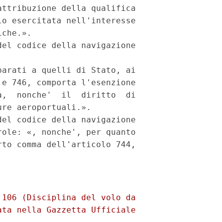
ttribuzione della qualifica

o esercitata nell'interesse

che.».

el codice della navigazione

arati a quelli di Stato, ai

e 746, comporta l'esenzione

,  nonche'  il  diritto  di

re aeroportuali.».

el codice della navigazione

ole: «, nonche', per quanto

to comma dell'articolo 744,

106 (Disciplina del volo da

ta nella Gazzetta Ufficiale
