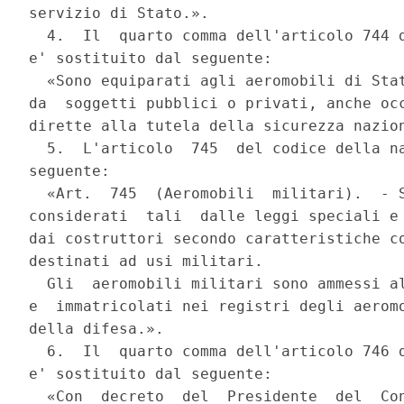
servizio di Stato.».

  4.  Il  quarto comma dell'articolo 744 d
e' sostituito dal seguente:

  «Sono equiparati agli aeromobili di Stat
da  soggetti pubblici o privati, anche occ
dirette alla tutela della sicurezza nazion
  5.  L'articolo  745  del codice della na
seguente:

  «Art.  745  (Aeromobili  militari).  - S
considerati  tali  dalle leggi speciali e 
dai costruttori secondo caratteristiche co
destinati ad usi militari.

  Gli  aeromobili militari sono ammessi al
e  immatricolati nei registri degli aeromo
della difesa.».

  6.  Il  quarto comma dell'articolo 746 d
e' sostituito dal seguente:

  «Con  decreto  del  Presidente  del  Con