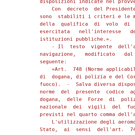
          disposizioni indicate nel provve
              Con  decreto  del Presidente
          sono  stabiliti i criteri e le m
          della  qualifica  di  volo  di  
          esercitata   nell'interesse   de
          istituzioni pubbliche.».

              - Il  testo  vigente  dell'a
          navigazione,   modificato   dal 
          seguente:

              «Art.  748 (Norme applicabil
          di  dogana, di polizia e del Cor
          fuoco).  -  Salva diversa dispos
          norme  del  presente  codice  ag
          dogana,  delle  Forze  di  poliz
          nazionale  dei  vigili  del  fuo
          previsti nel quarto comma dell'a
              L'utilizzazione degli aeromo
          Stato,  ai  sensi  dell'art.  74