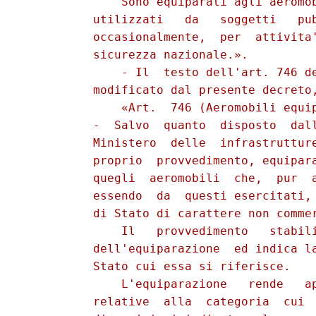
              Sono equiparati agli aeromob
          utilizzati   da   soggetti   pub
          occasionalmente,  per  attivita'
          sicurezza nazionale.».

              - Il  testo dell'art. 746 de
          modificato dal presente decreto,
              «Art.  746 (Aeromobili equip
          -  Salvo  quanto  disposto  dall
          Ministero  delle  infrastrutture
          proprio  provvedimento, equipara
          quegli  aeromobili  che,  pur  a
          essendo  da  questi esercitati, 
          di Stato di carattere non commer
              Il   provvedimento   stabili
          dell'equiparazione  ed indica la
          Stato cui essa si riferisce.

              L'equiparazione   rende   ap
          relative  alla  categoria  cui  