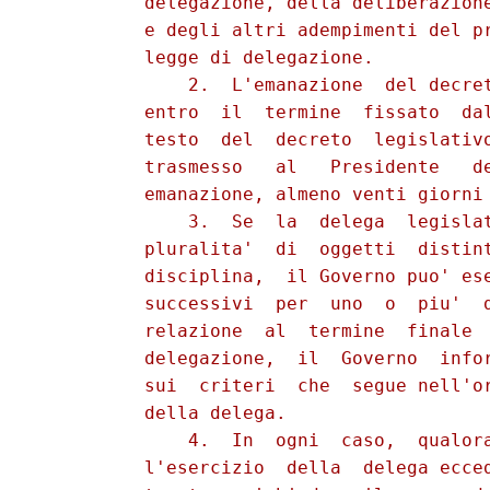
          delegazione, della deliberazione
          e degli altri adempimenti del pr
          legge di delegazione.

              2.  L'emanazione  del decret
          entro  il  termine  fissato  dal
          testo  del  decreto  legislativo
          trasmesso   al   Presidente   de
          emanazione, almeno venti giorni 
              3.  Se  la  delega  legislat
          pluralita'  di  oggetti  distint
          disciplina,  il Governo puo' ese
          successivi  per  uno  o  piu'  d
          relazione  al  termine  finale  
          delegazione,  il  Governo  infor
          sui  criteri  che  segue nell'or
          della delega.

              4.  In  ogni  caso,  qualora
          l'esercizio  della  delega ecced