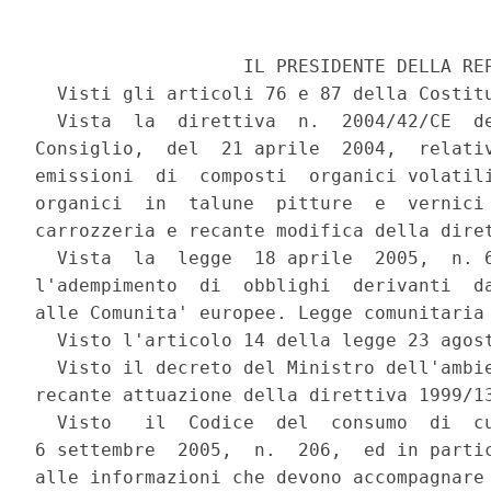
                   IL PRESIDENTE DELLA REP
  Visti gli articoli 76 e 87 della Costitu
  Vista  la  direttiva  n.  2004/42/CE  de
Consiglio,  del  21 aprile  2004,  relativ
emissioni  di  composti  organici volatili
organici  in  talune  pitture  e  vernici 
carrozzeria e recante modifica della diret
  Vista  la  legge  18 aprile  2005,  n. 6
l'adempimento  di  obblighi  derivanti  da
alle Comunita' europee. Legge comunitaria 
  Visto l'articolo 14 della legge 23 agost
  Visto il decreto del Ministro dell'ambie
recante attuazione della direttiva 1999/13
  Visto   il  Codice  del  consumo  di  cu
6 settembre  2005,  n.  206,  ed in partic
alle informazioni che devono accompagnare 