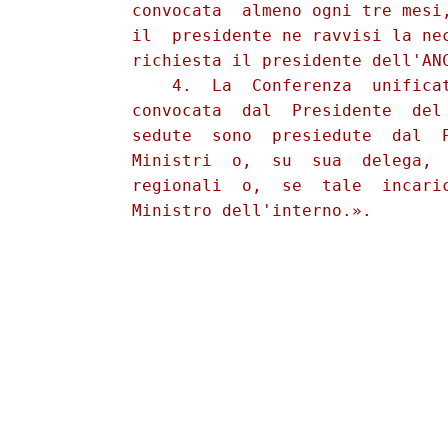
          convocata  almeno ogni tre mesi,
          il  presidente ne ravvisi la nec
          richiesta il presidente dell'ANC
              4.  La  Conferenza  unificat
          convocata  dal  Presidente  del 
          sedute  sono  presiedute  dal  P
          Ministri  o,  su  sua  delega,  
          regionali  o,  se  tale  incaric