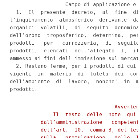
                  Campo di applicazione e 
  1.  Il  presente  decreto,  al  fine  di
l'inquinamento  atmosferico  derivante  da
organici  volatili,  di  seguito  denomina
dell'ozono  troposferico,  determina,  per
prodotti   per   carrozzeria,  di  seguito
prodotti,  elencati  nell'allegato  I,  il
ammesso ai fini dell'immissione sul mercat
  2. Restano ferme, per i prodotti di cui 
vigenti  in  materia  di  tutela  dei  con
dell'ambiente  di  lavoro,  nonche'  in  m
                                  Avverten
              Il  testo  delle  note  qui 
          dall'amministrazione   competent
          dell'art.  10,  comma 3, del tes
          sulla   promulgazione   delle  l