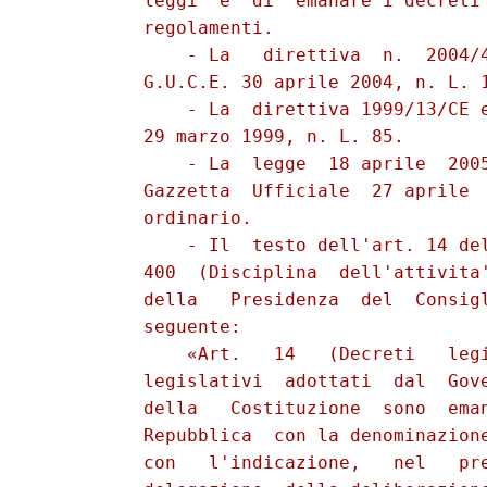
          leggi  e  di  emanare i decreti 
          regolamenti.

              - La   direttiva  n.  2004/4
          G.U.C.E. 30 aprile 2004, n. L. 1
              - La  direttiva 1999/13/CE e
          29 marzo 1999, n. L. 85.

              - La  legge  18 aprile  2005
          Gazzetta  Ufficiale  27 aprile  
          ordinario.

              - Il  testo dell'art. 14 del
          400  (Disciplina  dell'attivita'
          della   Presidenza  del  Consigl
          seguente:

              «Art.   14   (Decreti   legi
          legislativi  adottati  dal  Gove
          della   Costituzione  sono  eman
          Repubblica  con la denominazione
          con   l'indicazione,   nel   pre