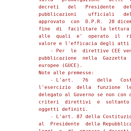
          decreti   del   Presidente   del
          pubblicazioni    ufficiali   del
          approvato  con  D.P.R.  28 dicem
          fine  di  facilitare la lettura 
          alle  quali  e'  operato  il  ri
          valore e l'efficacia degli atti 
              - Per  le  direttive CEE ven
          pubblicazione  nella  Gazzetta  
          europee (GUCE).

          Note alle premesse:

              - L'art.   76   della   Cost
          l'esercizio  della  funzione  le
          delegato al Governo se non con d
          criteri  direttivi  e  soltanto 
          oggetti definiti.

              - L'art. 87 della Costituzio
          al  Presidente  della Repubblica