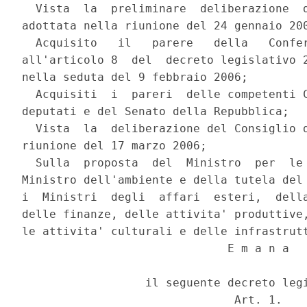
  Vista  la  preliminare  deliberazione  d
adottata nella riunione del 24 gennaio 200
  Acquisito   il   parere   della   Confer
all'articolo 8  del  decreto legislativo 2
nella seduta del 9 febbraio 2006;

  Acquisiti  i  pareri  delle competenti C
deputati e del Senato della Repubblica;

  Vista  la  deliberazione del Consiglio d
riunione del 17 marzo 2006;

  Sulla  proposta  del  Ministro  per  le 
Ministro dell'ambiente e della tutela del 
i  Ministri  degli  affari  esteri,  della
delle finanze, delle attivita' produttive,
le attivita' culturali e delle infrastrutt
                              E m a n a

                  il seguente decreto legi
                               Art. 1.
