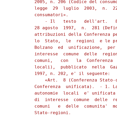
          2005, n. 206 (Codice del consumo
          legge  29  luglio  2003,  n.  22
          consumatori».

              - Il   testo   dell'art.   8
          28 agosto  1997,  n.  281 (Defin
          attribuzioni della Conferenza pe
          lo  Stato,  le  regioni  e le pr
          Bolzano  ed  unificazione,  per 
          interesse  comune  delle  region
          comuni,   con   la  Conferenza  
          locali),  pubblicato  nella  Gaz
          1997, n. 202, e' il seguente:

              «Art.  8 (Conferenza Stato-c
          Conferenza  unificata).  - 1. La
          autonomie  locali  e' unificata 
          di  interesse  comune  delle  re
          comuni   e  delle  comunita'  mo
          Stato-regioni.
