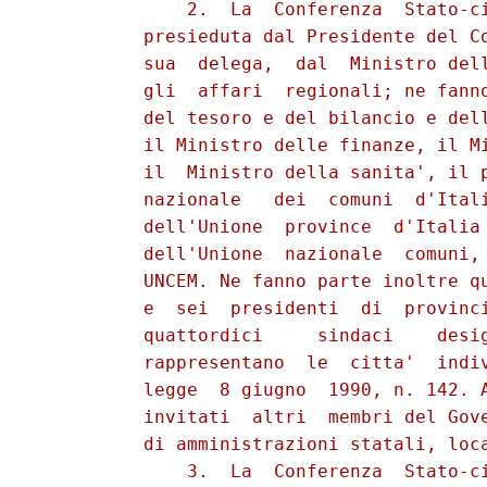
              2.  La  Conferenza  Stato-ci
          presieduta dal Presidente del Co
          sua  delega,  dal  Ministro dell
          gli  affari  regionali; ne fanno
          del tesoro e del bilancio e dell
          il Ministro delle finanze, il Mi
          il  Ministro della sanita', il p
          nazionale   dei  comuni  d'Itali
          dell'Unione  province  d'Italia 
          dell'Unione  nazionale  comuni, 
          UNCEM. Ne fanno parte inoltre qu
          e  sei  presidenti  di  provinci
          quattordici     sindaci    desig
          rappresentano  le  citta'  indiv
          legge  8 giugno  1990, n. 142. A
          invitati  altri  membri del Gove
          di amministrazioni statali, loca
              3.  La  Conferenza  Stato-ci