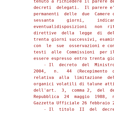
          tenuto a richiedere il parere de
          decreti  delegati.  Il parere e'
          permanenti  delle  due  Camere c
          sessanta     giorni,     indican
          eventualidisposizioni   non  rit
          direttive  della  legge  di  del
          trenta giorni successivi, esamin
          con  le  sue  osservazioni e con
          testi  alle  Commissioni  per il
          essere espresso entro trenta gio
              - Il  decreto  del  Ministro
          2004,   n.   44  (Recepimento  d
          relativa  alla  limitazione  del
          organici volatili di talune atti
          dell'art.  3,  comma 2,  del  de
          Repubblica  24  maggio  1988,  n
          Gazzetta Ufficiale 26 febbraio 2
              - Il  titolo  II  del  decre