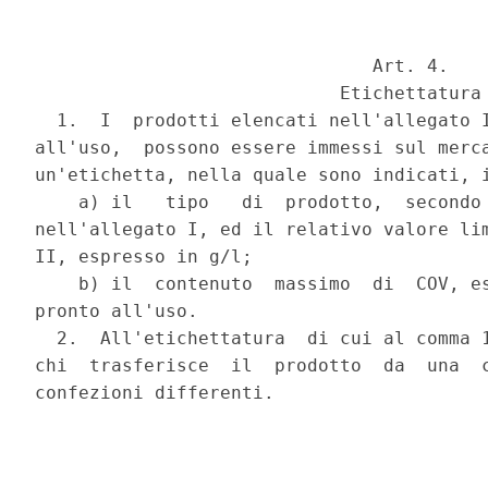
                               Art. 4.

                            Etichettatura

  1.  I  prodotti elencati nell'allegato I
all'uso,  possono essere immessi sul merca
un'etichetta, nella quale sono indicati, i
    a) il   tipo   di  prodotto,  secondo 
nell'allegato I, ed il relativo valore lim
II, espresso in g/l;

    b) il  contenuto  massimo  di  COV, es
pronto all'uso.

  2.  All'etichettatura  di cui al comma 1
chi  trasferisce  il  prodotto  da  una  c