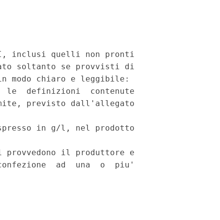
, inclusi quelli non pronti

to soltanto se provvisti di

n modo chiaro e leggibile:

 le  definizioni  contenute

ite, previsto dall'allegato

presso in g/l, nel prodotto

 provvedono il produttore e

onfezione  ad  una  o  piu'
