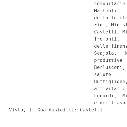
                              comunitarie

                              Matteoli,   
                              della tutela
                              Fini, Minist
                              Castelli, Mi
                              Tremonti,   
                              delle finanz
                              Scajola,   M
                              produttive

                              Berlusconi, 
                              salute

                              Buttiglione,
                              attivita' cu
                              Lunardi,  Mi
                              e dei traspo