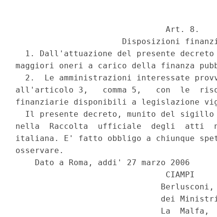
                               Art. 8.

                      Disposizioni finanzi
  1. Dall'attuazione del presente decreto 
maggiori oneri a carico della finanza pubb
  2.  Le amministrazioni interessate provv
all'articolo 3,   comma 5,   con  le  riso
finanziarie disponibili a legislazione vig
  Il presente decreto, munito del sigillo 
nella  Raccolta  ufficiale  degli  atti  n
italiana. E' fatto obbligo a chiunque spet
osservare.

    Dato a Roma, addi' 27 marzo 2006

                               CIAMPI

                              Berlusconi, 
                              dei Ministri
                              La  Malfa,  