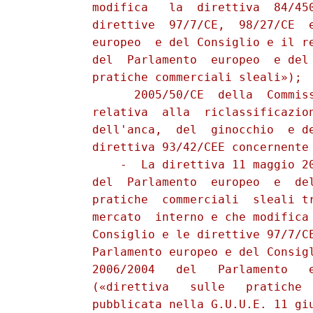
          modifica   la  direttiva  84/450
          direttive  97/7/CE,  98/27/CE  e
          europeo  e del Consiglio e il re
          del  Parlamento  europeo  e del 
          pratiche commerciali sleali»);

                2005/50/CE  della  Commiss
          relativa  alla  riclassificazion
          dell'anca,  del  ginocchio  e de
          direttiva 93/42/CEE concernente 
              -  La direttiva 11 maggio 20
          del  Parlamento  europeo  e  del
          pratiche  commerciali  sleali tr
          mercato  interno e che modifica 
          Consiglio e le direttive 97/7/CE
          Parlamento europeo e del Consigl
          2006/2004   del   Parlamento   e
          («direttiva   sulle   pratiche  
          pubblicata nella G.U.U.E. 11 giu