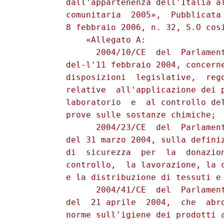
          dall'appartenenza dell'Italia al
          comunitaria  2005»,  Pubblicata 
          8 febbraio 2006, n. 32, S.O cosi
              «Allegato A:

                2004/10/CE  del  Parlament
          del-l'11 febbraio 2004, concerne
          disposizioni  legislative,  rego
          relative  all'applicazione dei p
          laboratorio  e  al controllo del
          prove sulle sostanze chimiche;

                2004/23/CE  del  Parlament
          del 31 marzo 2004, sulla definiz
          di  sicurezza  per  la  donazion
          controllo,  la lavorazione, la c
          e la distribuzione di tessuti e 
                2004/41/CE  del  Parlament
          del  21 aprile  2004,  che  abro
          norme sull'igiene dei prodotti a