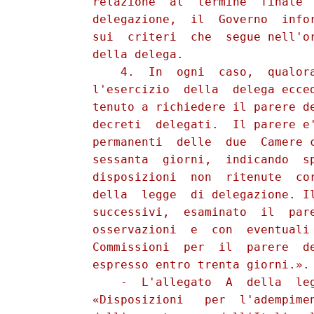
          relazione  al  termine  finale  
          delegazione,  il  Governo  infor
          sui  criteri  che  segue nell'or
          della delega.

              4.  In  ogni  caso,  qualora
          l'esercizio  della  delega ecced
          tenuto a richiedere il parere de
          decreti  delegati.  Il parere e'
          permanenti  delle  due  Camere c
          sessanta  giorni,  indicando  sp
          disposizioni  non  ritenute  cor
          della  legge  di delegazione. Il
          successivi,  esaminato  il  pare
          osservazioni  e  con  eventuali 
          Commissioni  per  il  parere  de
          espresso entro trenta giorni.».

              -  L'allegato  A  della  leg
          «Disposizioni   per  l'adempimen