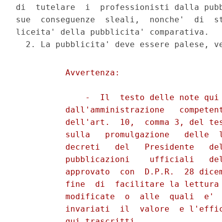
di  tutelare  i  professionisti dalla pubb
sue  conseguenze  sleali,  nonche'  di  st
liceita' della pubblicita' comparativa.

          Avvertenza:

              -  Il  testo delle note qui 
          dall'amministrazione   competent
          dell'art.  10,  comma 3, del tes
          sulla   promulgazione   delle  l
          decreti   del   Presidente   del
          pubblicazioni    ufficiali   del
          approvato  con  D.P.R.  28 dicem
          fine  di  facilitare la lettura 
          modificate  o  alle  quali  e'  
          invariati  il  valore  e l'effic
          qui trascritti.
