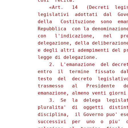
          cosi' recita:

              «Art.   14   (Decreti  legis
          legislativi  adottati  dal  Gove
          della   Costituzione  sono  eman
          Repubblica  con la denominazione
          con   l'indicazione,   nel   pre
          delegazione, della deliberazione
          e degli altri adempimenti del pr
          legge di delegazione.

              2.  L'emanazione  del decret
          entro  il  termine  fissato  dal
          testo  del  decreto  legislativo
          trasmesso   al   Presidente   de
          emanazione, almeno venti giorni 
              3.  Se  la  delega  legislat
          pluralita'  di  oggetti  distint
          disciplina,  il Governo puo' ese
          successivi  per  uno  o  piu'  d