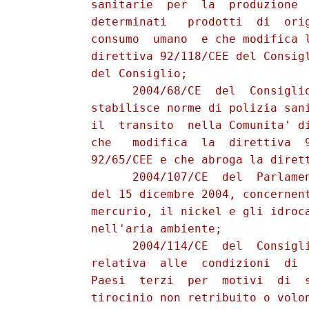
          sanitarie  per  la  produzione  
          determinati   prodotti  di  orig
          consumo  umano  e che modifica l
          direttiva 92/118/CEE del Consigl
          del Consiglio;

                2004/68/CE  del  Consiglio
          stabilisce norme di polizia sani
          il  transito  nella Comunita' di
          che   modifica  la  direttiva  9
          92/65/CEE e che abroga la dirett
                2004/107/CE  del  Parlamen
          del 15 dicembre 2004, concernent
          mercurio, il nickel e gli idroca
          nell'aria ambiente;

                2004/114/CE  del  Consigli
          relativa  alle  condizioni  di  
          Paesi  terzi  per  motivi  di  s
          tirocinio non retribuito o volon