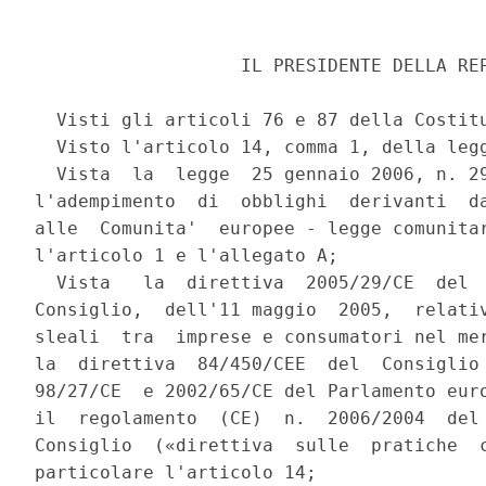
                   IL PRESIDENTE DELLA REP
  Visti gli articoli 76 e 87 della Costitu
  Visto l'articolo 14, comma 1, della legg
  Vista  la  legge  25 gennaio 2006, n. 29
l'adempimento  di  obblighi  derivanti  da
alle  Comunita'  europee - legge comunitar
l'articolo 1 e l'allegato A;

  Vista   la  direttiva  2005/29/CE  del  
Consiglio,  dell'11 maggio  2005,  relativ
sleali  tra  imprese e consumatori nel mer
la  direttiva  84/450/CEE  del  Consiglio 
98/27/CE  e 2002/65/CE del Parlamento euro
il  regolamento  (CE)  n.  2006/2004  del 
Consiglio  («direttiva  sulle  pratiche  c
particolare l'articolo 14;
