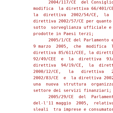
                2004/117/CE  del Consiglio
          modifica  la direttiva 66/401/CE
          la  direttiva  2002/54/CE,  la  
          direttiva 2002/57/CE per quanto 
          sotto  sorveglianza ufficiale e 
          prodotte in Paesi terzi;

                2005/1/CE del Parlamento e
          9 marzo  2005,  che  modifica  l
          direttiva 85/611/CEE, la diretti
          92/49/CEE  e  la  direttiva  93/
          direttiva  94/19/CE,  la  dirett
          2000/12/CE,   la   direttiva   2
          2002/83/CE  e  la direttiva 2002
          una  nuova  struttura  organizza
          settore dei servizi finanziari;

                2005/29/CE  del  Parlament
          del-l'11 maggio  2005,  relativa
          sleali  tra imprese e consumator