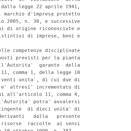
dalla legge 22 aprile 1941,

 marchio d'impresa protetto

o 2005, n. 30, e successive

i di origine riconosciute e

stintivi di imprese, beni e

lle competenze disciplinate

osti previsti per la pianta

l'Autorita'  garante  della

11, comma 1, della legge 10

venti unita', di cui due di

e' altresi' incrementato di

i all'articolo 11, comma 4,

'Autorita' potra' avvalersi

ingente  di dieci unita' di

erivanti   dalla   presente

risorse  raccolte  ai sensi
