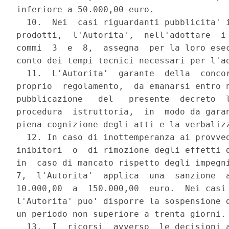
inferiore a 50.000,00 euro.

  10.  Nei  casi riguardanti pubblicita' i
prodotti,  l'Autorita',  nell'adottare  i 
commi  3  e  8,  assegna  per la loro esec
conto dei tempi tecnici necessari per l'ad
  11.  L'Autorita'  garante  della  concor
proprio  regolamento,  da emanarsi entro n
pubblicazione   del   presente  decreto  l
procedura  istruttoria,  in  modo da garan
piena cognizione degli atti e la verbalizz
  12. In caso di inottemperanza ai provved
inibitori  o  di rimozione degli effetti d
in  caso di mancato rispetto degli impegni
7,  l'Autorita'  applica  una  sanzione  a
10.000,00  a  150.000,00  euro.  Nei casi 
l'Autorita' puo' disporre la sospensione d
un periodo non superiore a trenta giorni.

  13.  I  ricorsi  avverso  le decisioni a