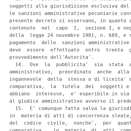
soggetti alla giurisdizione esclusiva del 
le sanzioni amministrative pecuniarie cons
presente decreto si osservano, in quanto a
contenute  nel  capo  I,  sezione I, e neg
della  legge 24 novembre 1981, n. 689, e s
pagamento  delle  sanzioni amministrative 
deve  essere  effettuato  entro  trenta  g
provvedimento dell'Autorita'.

  14.  Ove  la  pubblicita'  sia  stata  a
amministrativo,  preordinato  anche  alla 
ingannevole  della  stessa o di liceita' d
comparativa,  la  tutela  dei  soggetti e 
abbiano  interesse,  e' esperibile in via 
al giudice amministrativo avverso il prede
  15.  E' comunque fatta salva la giurisdi
in  materia di atti di concorrenza sleale,
del  codice  civile,  nonche',  per  quant
comparativa,   in  materia  di  atti  comp