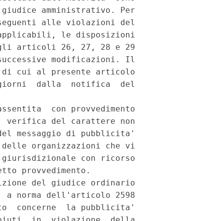
giudice amministrativo. Per

eguenti alle violazioni del

pplicabili, le disposizioni

li articoli 26, 27, 28 e 29

uccessive modificazioni. Il

di cui al presente articolo

iorni  dalla  notifica  del

ssentita  con provvedimento

 verifica del carattere non

el messaggio di pubblicita'

delle organizzazioni che vi

giurisdizionale con ricorso

tto provvedimento.

zione del giudice ordinario

 a norma dell'articolo 2598

o  concerne  la pubblicita'

iuti  in  violazione  della
