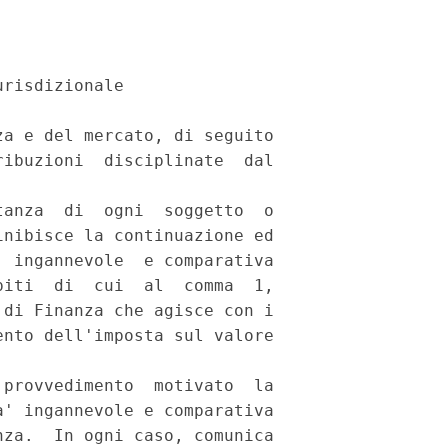
risdizionale

a e del mercato, di seguito

ibuzioni  disciplinate  dal

anza  di  ogni  soggetto  o

nibisce la continuazione ed

 ingannevole  e comparativa

iti  di  cui  al  comma  1,

di Finanza che agisce con i

nto dell'imposta sul valore

provvedimento  motivato  la

' ingannevole e comparativa

za.  In ogni caso, comunica
