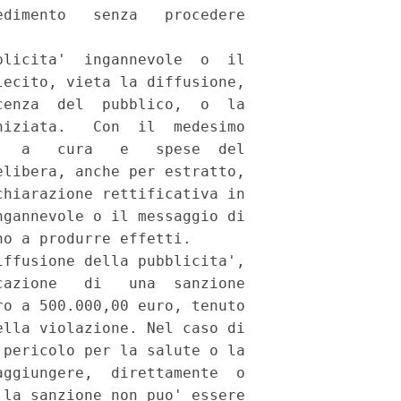
dimento   senza   procedere

licita'  ingannevole  o  il

ecito, vieta la diffusione,

enza  del  pubblico,  o  la

iziata.   Con  il  medesimo

  a   cura   e   spese  del

libera, anche per estratto,

hiarazione rettificativa in

gannevole o il messaggio di

o a produrre effetti.

ffusione della pubblicita',

azione   di   una  sanzione

o a 500.000,00 euro, tenuto

lla violazione. Nel caso di

pericolo per la salute o la

ggiungere,  direttamente  o

la sanzione non puo' essere
