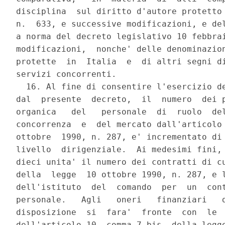
disciplina  sul diritto d'autore protetto 
n.  633, e successive modificazioni, e del
a norma del decreto legislativo 10 febbrai
modificazioni,  nonche' delle denominazion
protette  in  Italia  e  di altri segni di
servizi concorrenti.

  16. Al fine di consentire l'esercizio de
dal  presente  decreto,  il  numero  dei p
organica   del   personale  di  ruolo  del
concorrenza  e  del mercato dall'articolo 
ottobre  1990, n. 287, e' incrementato di 
livello  dirigenziale.  Ai medesimi fini, 
dieci unita' il numero dei contratti di cu
della  legge  10 ottobre 1990, n. 287, e l
dell'istituto  del  comando  per  un  cont
personale.   Agli   oneri   finanziari   d
disposizione  si  fara'  fronte  con  le  