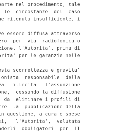
arte nel procedimento, tale

 le  circostanze  del  caso

e ritenuta insufficiente, i

e essere diffusa attraverso

ro  per  via  radiofonica o

ione, l'Autorita', prima di

rita' per le garanzie nelle

sta scorrettezza e gravita'

onista  responsabile  della

a   illecita   l'assunzione

ne,  cessando la diffusione

 da  eliminare i profili di

re  la  pubblicazione della

n questione, a cura e spese

i,   l'Autorita',  valutata

derli  obbligatori  per  il
