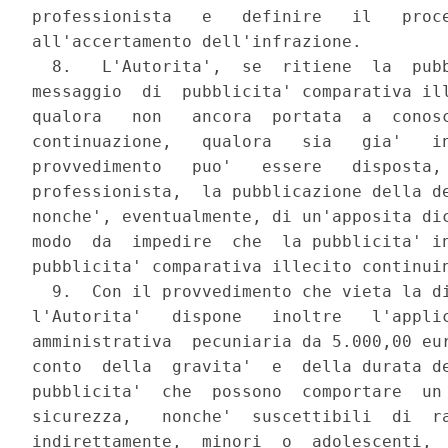
professionista   e   definire   il   proce
all'accertamento dell'infrazione.

  8.   L'Autorita',  se  ritiene  la  pubb
messaggio  di  pubblicita' comparativa ill
qualora   non   ancora  portata  a  conosc
continuazione,   qualora   sia   gia'   in
provvedimento   puo'   essere   disposta, 
professionista,  la pubblicazione della de
nonche', eventualmente, di un'apposita dic
modo  da  impedire  che  la pubblicita' in
pubblicita' comparativa illecito continuin
  9.  Con il provvedimento che vieta la di
l'Autorita'   dispone   inoltre   l'applic
amministrativa  pecuniaria da 5.000,00 eur
conto  della  gravita'  e  della durata de
pubblicita'  che  possono  comportare  un 
sicurezza,   nonche'  suscettibili  di  ra
indirettamente,  minori  o  adolescenti,  