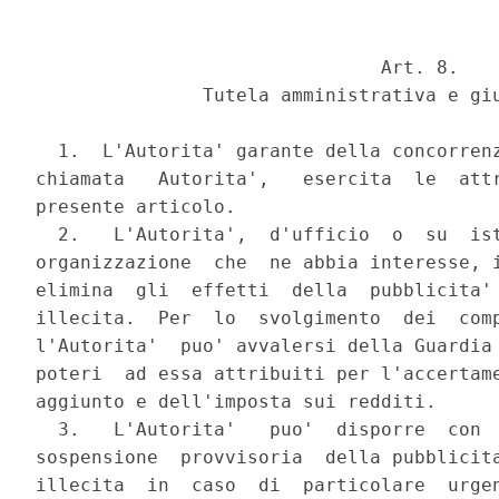
                               Art. 8.

               Tutela amministrativa e giu
  1.  L'Autorita' garante della concorrenz
chiamata   Autorita',   esercita  le  attr
presente articolo.

  2.   L'Autorita',  d'ufficio  o  su  ist
organizzazione  che  ne abbia interesse, i
elimina  gli  effetti  della  pubblicita' 
illecita.  Per  lo  svolgimento  dei  comp
l'Autorita'  puo' avvalersi della Guardia 
poteri  ad essa attribuiti per l'accertame
aggiunto e dell'imposta sui redditi.

  3.   L'Autorita'   puo'  disporre  con  
sospensione  provvisoria  della pubblicita
illecita  in  caso  di  particolare  urgen