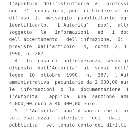
l'apertura  dell'istruttoria  al  professi
non  e'  conosciuto, puo' richiedere al pr
diffuso  il  messaggio  pubblicitario  ogn
identificarlo.   L'Autorita'   puo',  altr
soggetto   le   informazioni   ed   i  doc
dell'accertamento   dell'infrazione.  Si  
previste  dall'articolo  14,  commi  2, 3 
1990, n. 287.

  4.  In  caso di inottemperanza, senza gi
disposto  dall'Autorita'  ai  sensi  dell'
legge  10  ottobre  1990,  n.  287,  l'Aut
amministrativa  pecuniaria da 2.000,00 eur
le  informazioni  o  la  documentazione  f
l'Autorita'   applica   una  sanzione  amm
4.000,00 euro a 40.000,00 euro.

  5.  L'Autorita'  puo' disporre che il pr
sull'esattezza   materiale   dei   dati   
pubblicita'  se, tenuto conto dei diritti 