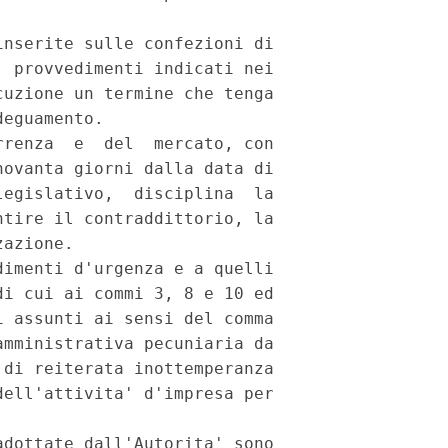
nserite sulle confezioni di

 provvedimenti indicati nei

uzione un termine che tenga

eguamento.

renza  e  del  mercato, con

ovanta giorni dalla data di

egislativo,  disciplina  la

tire il contraddittorio, la

azione.

imenti d'urgenza e a quelli

i cui ai commi 3, 8 e 10 ed

 assunti ai sensi del comma

mministrativa pecuniaria da

di reiterata inottemperanza

ell'attivita' d'impresa per

dottate dall'Autorita' sono
