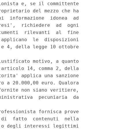
onista e, se il committente

oprietario del mezzo che ha

i  informazione  idonea  ad

esi',  richiedere  ad  ogni

umenti  rilevanti  al  fine

applicano  le  disposizioni

e 4, della legge 10 ottobre

ustificato motivo, a quanto

articolo 14, comma 2, della

orita' applica una sanzione

o a 20.000,00 euro. Qualora

ornite non siano veritiere,

inistrativa  pecuniaria  da

ofessionista fornisca prove

di  fatto  contenuti  nella

o degli interessi legittimi
