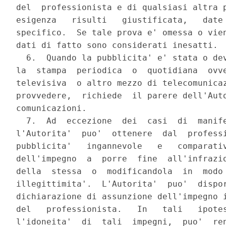
del  professionista e di qualsiasi altra p
esigenza   risulti   giustificata,   date 
specifico.  Se tale prova e' omessa o vien
dati di fatto sono considerati inesatti.

  6.  Quando la pubblicita' e' stata o dev
la  stampa  periodica  o  quotidiana  ovve
televisiva  o altro mezzo di telecomunicaz
provvedere,  richiede  il parere dell'Auto
comunicazioni.

  7.  Ad  eccezione  dei  casi  di  manife
l'Autorita'  puo'  ottenere  dal  professi
pubblicita'   ingannevole   e   comparativ
dell'impegno  a  porre  fine  all'infrazio
della  stessa  o  modificandola  in  modo 
illegittimita'.  L'Autorita'  puo'  dispor
dichiarazione di assunzione dell'impegno i
del   professionista.   In   tali   ipotes
l'idoneita'  di  tali  impegni,  puo'  ren