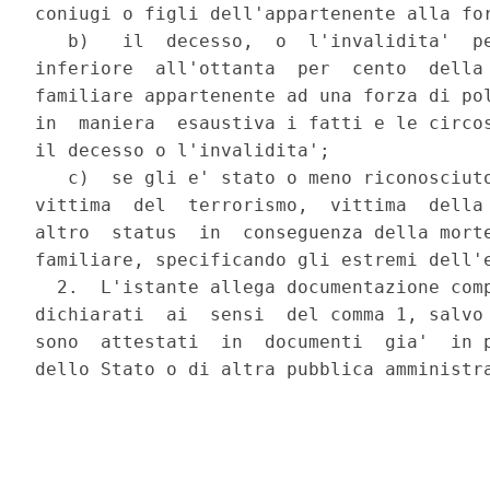
coniugi o figli dell'appartenente alla for
   b)   il  decesso,  o  l'invalidita'  pe
inferiore  all'ottanta  per  cento  della 
familiare appartenente ad una forza di pol
in  maniera  esaustiva i fatti e le circos
il decesso o l'invalidita';

   c)  se gli e' stato o meno riconosciuto
vittima  del  terrorismo,  vittima  della 
altro  status  in  conseguenza della morte
familiare, specificando gli estremi dell'e
  2.  L'istante allega documentazione comp
dichiarati  ai  sensi  del comma 1, salvo 
sono  attestati  in  documenti  gia'  in p