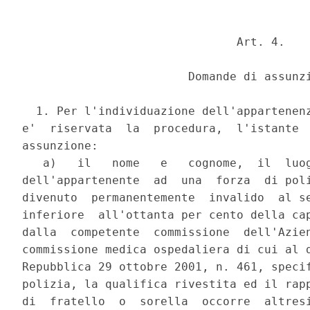
                               Art. 4.

                        Domande di assunzi
  1. Per l'individuazione dell'appartenenz
e'  riservata  la  procedura,  l'istante  
assunzione:

   a)   il   nome   e   cognome,  il  luog
dell'appartenente  ad  una  forza  di poli
divenuto  permanentemente  invalido  al se
inferiore  all'ottanta per cento della cap
dalla  competente  commissione  dell'Azien
commissione medica ospedaliera di cui al d
Repubblica 29 ottobre 2001, n. 461, specif
polizia, la qualifica rivestita ed il rapp
di  fratello  o  sorella  occorre  altresi