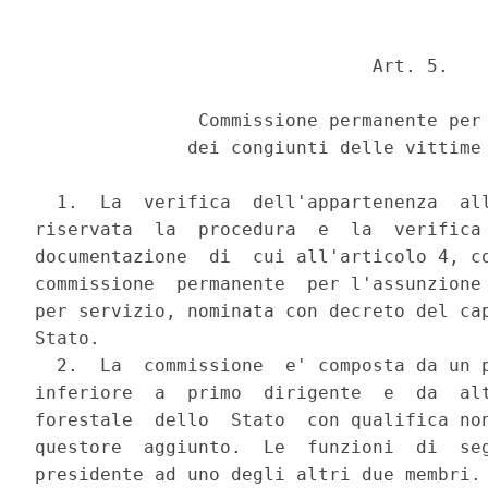
                               Art. 5.

               Commissione permanente per 
              dei congiunti delle vittime 
  1.  La  verifica  dell'appartenenza  all
riservata  la  procedura  e  la  verifica 
documentazione  di  cui all'articolo 4, co
commissione  permanente  per l'assunzione 
per servizio, nominata con decreto del cap
Stato.

  2.  La  commissione  e' composta da un p
inferiore  a  primo  dirigente  e  da  alt
forestale  dello  Stato  con qualifica non
questore  aggiunto.  Le  funzioni  di  seg