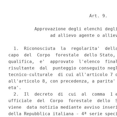
                               Art. 9.

          Approvazione degli elenchi degli
                ad allievo agente o alliev
  1.  Riconosciuta  la  regolarita'  della
capo  del  Corpo  forestale  dello Stato, 
qualifica,  e'  approvato  l'elenco  final
risultante  dal  punteggio conseguito negl
tecnico-culturale  di cui all'articolo 7 o
all'articolo 8, con precedenza, a parita' 
eta'.

  2.  Il  decreto  di  cui  al  comma  1 e
ufficiale  del  Corpo  forestale  dello  S
viene  data notizia mediante avviso inseri
della Repubblica italiana - 4ª serie speci