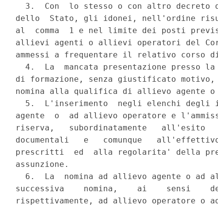
  3.  Con  lo stesso o con altro decreto d
dello  Stato, gli idonei, nell'ordine risu
al  comma  1 e nel limite dei posti previs
allievi agenti o allievi operatori del Cor
ammessi a frequentare il relativo corso di
  4.  La  mancata presentazione presso la 
di formazione, senza giustificato motivo, 
nomina alla qualifica di allievo agente o 
  5.  L'inserimento  negli elenchi degli i
agente  o  ad allievo operatore e l'ammiss
riserva,   subordinatamente   all'esito   
documentali   e   comunque   all'effettivo
prescritti  ed  alla regolarita' della pre
assunzione.

  6.  La  nomina ad allievo agente o ad al
successiva    nomina,    ai    sensi    de