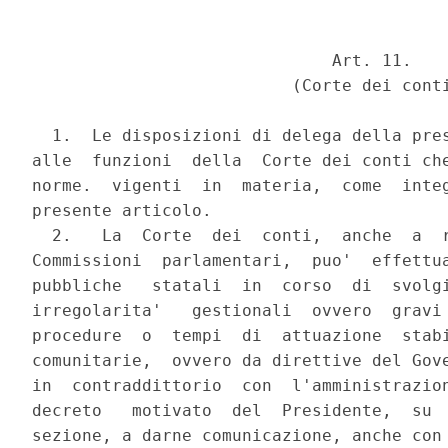
                              Art. 11.

                          (Corte dei conti
  1.  Le disposizioni di delega della pres
alle  funzioni  della  Corte dei conti che
norme.  vigenti  in  materia,  come  integ
presente articolo.

  2.   La  Corte  dei  conti,  anche  a  r
Commissioni  parlamentari,  puo'  effettua
pubbliche   statali  in  corso  di  svolgi
irregolarita'   gestionali  ovvero  gravi 
procedure  o  tempi  di  attuazione  stabi
comunitarie,  ovvero da direttive del Gove
in  contraddittorio  con  l'amministrazion
decreto   motivato  del  Presidente,  su  
sezione, a darne comunicazione, anche con 