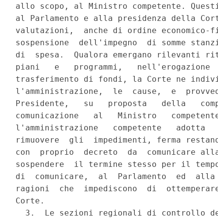
allo scopo, al Ministro competente. Questi
al Parlamento e alla presidenza della Cort
valutazioni,  anche di ordine economico-fi
sospensione  dell'impegno  di somme stanzi
di  spesa.  Qualora emergano rilevanti rit
piani   e   programmi,   nell'erogazione  
trasferimento di fondi, la Corte ne indivi
l'amministrazione,  le  cause,  e  provved
Presidente,   su   proposta   della   comp
comunicazione   al   Ministro   competente
l'amministrazione   competente   adotta   
rimuovere  gli  impedimenti, ferma restand
con  proprio  decreto  da  comunicare alla
sospendere  il termine stesso per il tempo
di  comunicare,  al  Parlamento  ed  alla 
ragioni  che  impediscono  di  ottemperare
Corte.

  3.  Le sezioni regionali di controllo de