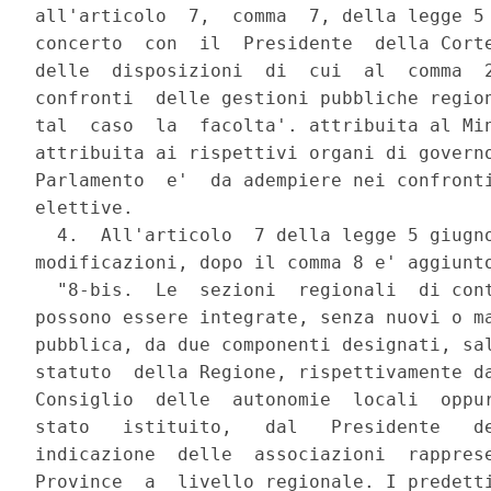
all'articolo  7,  comma  7, della legge 5 
concerto  con  il  Presidente  della Corte
delle  disposizioni  di  cui  al  comma  2
confronti  delle gestioni pubbliche region
tal  caso  la  facolta'. attribuita al Min
attribuita ai rispettivi organi di governo
Parlamento  e'  da adempiere nei confronti
elettive.

  4.  All'articolo  7 della legge 5 giugno
modificazioni, dopo il comma 8 e' aggiunto
  "8-bis.  Le  sezioni  regionali  di cont
possono essere integrate, senza nuovi o ma
pubblica, da due componenti designati, sal
statuto  della Regione, rispettivamente da
Consiglio  delle  autonomie  locali  oppur
stato   istituito,   dal   Presidente   de
indicazione  delle  associazioni  rapprese
Province  a  livello regionale. I predetti