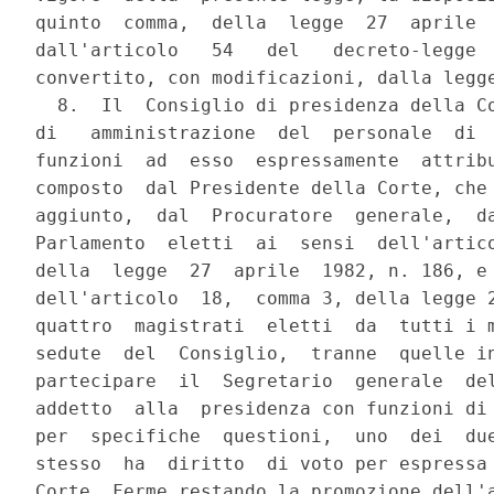
quinto  comma,  della  legge  27  aprile  
dall'articolo   54   del   decreto-legge  
convertito, con modificazioni, dalla legge
  8.  Il  Consiglio di presidenza della Co
di   amministrazione  del  personale  di  
funzioni  ad  esso  espressamente  attribu
composto  dal Presidente della Corte, che 
aggiunto,  dal  Procuratore  generale,  da
Parlamento  eletti  ai  sensi  dell'artico
della  legge  27  aprile  1982, n. 186, e 
dell'articolo  18,  comma 3, della legge 2
quattro  magistrati  eletti  da  tutti i m
sedute  del  Consiglio,  tranne  quelle in
partecipare  il  Segretario  generale  del
addetto  alla  presidenza con funzioni di 
per  specifiche  questioni,  uno  dei  due
stesso  ha  diritto  di voto per espressa 
Corte. Ferme restando la promozione dell'a