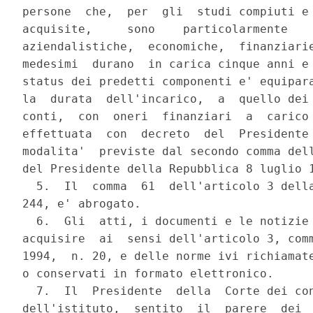
persone  che,  per  gli  studi compiuti e 
acquisite,     sono    particolarmente    
aziendalistiche,  economiche,  finanziarie
medesimi  durano  in carica cinque anni e 
status dei predetti componenti e' equipara
la  durata  dell'incarico,  a  quello dei 
conti,  con  oneri  finanziari  a  carico 
effettuata  con  decreto  del  Presidente 
modalita'  previste dal secondo comma dell
del Presidente della Repubblica 8 luglio 1
  5.  Il  comma  61  dell'articolo 3 della
244, e' abrogato.

  6.  Gli  atti, i documenti e le notizie 
acquisire  ai  sensi dell'articolo 3, comm
1994,  n. 20, e delle norme ivi richiamate
o conservati in formato elettronico.

  7.  Il  Presidente  della  Corte dei con
dell'istituto,  sentito  il  parere  dei  