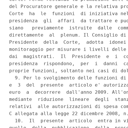
del Procuratore generale e la relativa pro
Corte  ha  le  funzioni  di iniziativa nel
presidenza  gli  affari  da trattare e puo
siano   previamente  istruite  dalle  comm
direttamente  al  plenum. Il Consiglio di 
Presidente  della  Corte,  adotta  idonei 
monitoraggio per misurare i livelli delle 
dai  magistrati.  Il  Presidente  e  i  co
presidenza  rispondono,  per  i  danni  ca
proprie funzioni, soltanto nei casi di dol
  9. Per lo svolgimento delle funzioni di 
e  3  del  presente  articolo e' autorizza
euro  a  decorrere  dall'anno 2009. All'on
mediante  riduzione  lineare  degli  stanz
relativi  alle autorizzazioni di spesa com
C allegata alla legge 22 dicembre 2008, n.
  10.  Il  presente  articolo  entra in vi
quello  della  pubblicazione  della  prese