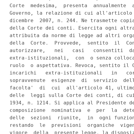
Corte  medesima,  presenta  annualmente  a
Governo, la relazione di cui all'articolo 
dicembre  2007, n. 244. Ne trasmette copia
della Corte dei conti. Esercita ogni altra
attribuita da norme di legge ad altri orga
della  Corte.  Provvede,  sentito  il  Con
autorizzare,   nei   casi   consentiti  da
extra-istituzionali,  con  o senza colloca
ruolo  o aspettativa. Revoca, sentito il C
incarichi   extra-istituzionali   in   cor
sopravvenute  esigenze  di  servizio  dell
facolta'  di  cui  all'articolo 41, ultimo
delle  leggi sulla Corte dei conti, di cui
1934, n. 1214. Si applica al Presidente de
composizione  nominativa  e  per  la  dete
delle  sezioni  riunite,  in  ogni funzion
restando  le  previsioni  organiche  vigen
vigore  della  presente legge, la disposiz