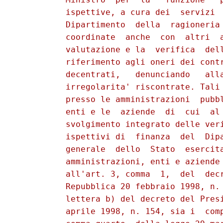
          ispettive, a cura dei  servizi  
          Dipartimento  della  ragioneria 
          coordinate  anche  con  altri  a
          valutazione e la  verifica  dell
          riferimento agli oneri dei contr
          decentrati,   denunciando   alla
          irregolarita' riscontrate. Tali 
          presso le amministrazioni  pubbl
          enti e le  aziende  di  cui  al 
          svolgimento integrato delle veri
          ispettivi di  finanza  del  Dipa
          generale  dello  Stato  esercita
          amministrazioni, enti e aziende 
          all'art. 3, comma  1,  del  decr
          Repubblica 20 febbraio 1998, n. 
          lettera b) del decreto del Presi
          aprile 1998, n. 154, sia i  comp