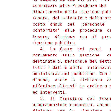
          comunicare alla Presidenza del  
          Dipartimento della funzione pubb
          tesoro, del bilancio e della pro
          costo  annuo  del   personale   
          conformita'  alle  procedure  de
          tesoro,  d'intesa  con  il  pred
          funzione pubblica. 

             4.  La  Corte  dei  conti   r
          Parlamento  sulla  gestione   de
          destinate al personale del setto
          tutti i dati e delle  informazio
          amministrazioni pubbliche. Con a
          d'anno,  anche  a  richiesta  de
          riferisce altresi' in ordine a s
          ed interventi. 

             5.  Il  Ministero  del  tesor
          programmazione economica, anche 
          Ministro  per  la   funzione   p