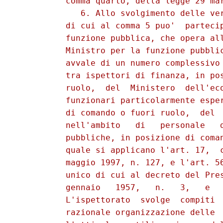
          comma quarto, della legge 29 mar
             6. Allo svolgimento delle ver
          di cui al comma 5 puo'  partecip
          funzione pubblica, che opera all
          Ministro per la funzione pubblic
          avvale di un numero complessivo 
          tra ispettori di finanza, in pos
          ruolo,  del  Ministero  dell'eco
          funzionari particolarmente esper
          di comando o fuori ruolo,  del  
          nell'ambito   di   personale   d
          pubbliche, in posizione di coman
          quale si applicano l'art. 17,  c
          maggio 1997, n. 127, e l'art. 56
          unico di cui al decreto del Pres
          gennaio   1957,   n.   3,   e   
          L'ispettorato  svolge  compiti  
          razionale organizzazione delle  