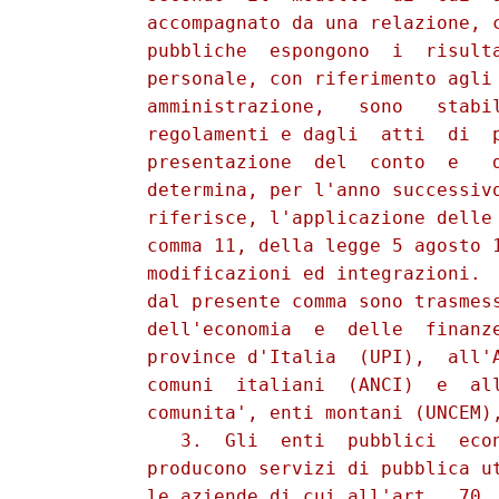
          accompagnato da una relazione, c
          pubbliche  espongono  i  risulta
          personale, con riferimento agli 
          amministrazione,   sono   stabil
          regolamenti e dagli  atti  di  p
          presentazione  del  conto  e   d
          determina, per l'anno successivo
          riferisce, l'applicazione delle 
          comma 11, della legge 5 agosto 1
          modificazioni ed integrazioni.  
          dal presente comma sono trasmess
          dell'economia  e  delle  finanze
          province d'Italia  (UPI),  all'A
          comuni  italiani  (ANCI)  e  all
          comunita', enti montani (UNCEM),
             3.  Gli  enti  pubblici  econ
          producono servizi di pubblica ut
          le aziende di cui all'art.  70, 