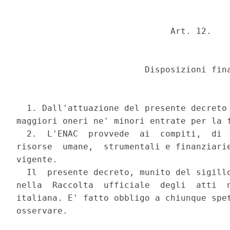
                              Art. 12.

                         Disposizioni fina
  1. Dall'attuazione del presente decreto 
maggiori oneri ne' minori entrate per la f
  2.  L'ENAC  provvede  ai  compiti,  di  
risorse  umane,  strumentali e finanziarie
vigente.

  Il  presente decreto, munito del sigillo
nella  Raccolta  ufficiale  degli  atti  n
italiana. E' fatto obbligo a chiunque spet
osservare.
