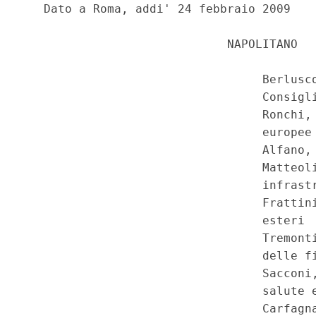
   Dato a Roma, addi' 24 febbraio 2009

                             NAPOLITANO

                                  Berlusco
                                  Consigli
                                  Ronchi, 
                                  europee

                                  Alfano, 
                                  Matteoli
                                  infrastr
                                  Frattini
                                  esteri

                                  Tremonti
                                  delle fi
                                  Sacconi,
                                  salute e
                                  Carfagna