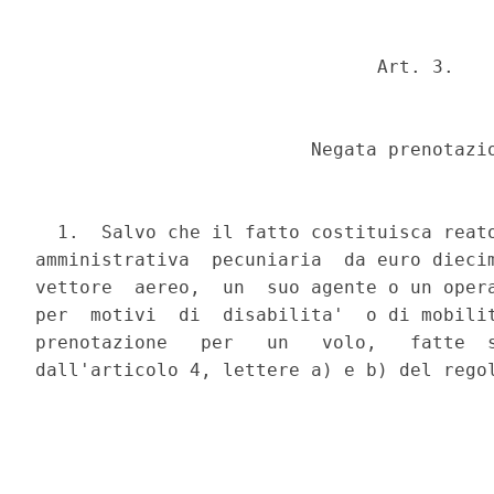
                               Art. 3.

                         Negata prenotazio
  1.  Salvo che il fatto costituisca reato
amministrativa  pecuniaria  da euro diecim
vettore  aereo,  un  suo agente o un opera
per  motivi  di  disabilita'  o di mobilit
prenotazione   per   un   volo,   fatte  s