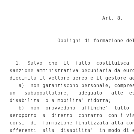
                               Art. 8.

                Obblighi di formazione del
  1.  Salvo  che  il  fatto  costituisca  
sanzione amministrativa pecuniaria da euro
diecimila il vettore aereo e il gestore ae
   a)  non garantiscono personale, compres
un   subappaltatore,   adeguato   alle  es
disabilita' o a mobilita' ridotta;

   b)  non  provvedono  affinche'  tutto  
aeroporto  a  diretto  contatto  con i via
corsi  di  formazione finalizzata alla con
afferenti  alla  disabilita'  in modo di e