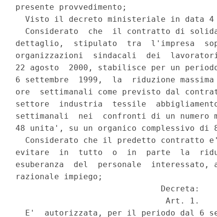
presente provvedimento;

  Visto il decreto ministeriale in data 4 
  Considerato  che  il contratto di solida
dettaglio,  stipulato  tra  l'impresa  sop
organizzazioni  sindacali  dei  lavoratori
22 agosto  2000, stabilisce per un periodo
6 settembre  1999,  la  riduzione massima 
ore  settimanali come previsto dal contrat
settore  industria  tessile  abbigliamento
settimanali  nei  confronti di un numero m
48 unita', su un organico complessivo di 8
  Considerato che il predetto contratto e'
evitare  in  tutto  o  in  parte  la  ridu
esuberanza  del  personale  interessato, a
razionale impiego;

                              Decreta:

                               Art. 1.

  E'  autorizzata, per il periodo dal 6 se