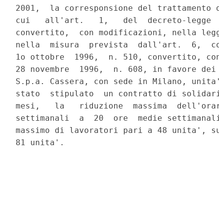
2001,  la corresponsione del trattamento d
cui   all'art.   1,   del  decreto-legge  
convertito,  con modificazioni, nella legg
nella  misura  prevista  dall'art.  6,  co
1o ottobre  1996,  n. 510, convertito, con
28 novembre  1996,  n. 608, in favore dei 
S.p.a. Cassera, con sede in Milano, unita'
stato  stipulato  un contratto di solidari
mesi,   la   riduzione  massima  dell'orar
settimanali  a  20  ore  medie settimanali
massimo di lavoratori pari a 48 unita', su