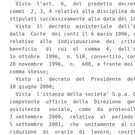
  Visto  l'art.  6,  del  predetto  decret
commi  2, 3, 4 relativi alla disciplina de
stipulati successivamente alla data del 14
  Visto  il  decreto  ministeriale  dell'8
dalla  Corte  dei conti il 6 marzo 1996, r
relativo  alla  individuazione  dei  crite
beneficio   di  cui  al  comma  4,  dell'a
1o ottobre  1996,  n. 510, convertito, con
28 novembre  1996,  n.  608, a fronte dei 
comma stesso;

  Visto  il  decreto  del  Presidente  del
10 giugno 2000;

  Vista  l'istanza della societa' S.p.a. C
competente  ufficio  della  Direzione  gen
assistenza   sociale,  come  da  protocoll
7 settembre  2000,  relativa  al  periodo 
5 settembre  2001,  che  unitamente  al co
riduzione  di  orario  di  lavoro,  costit