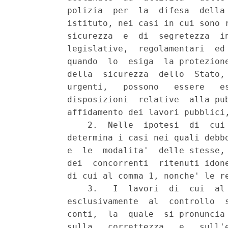
          polizia  per  la  difesa  della 
          istituto, nei casi in cui sono r
          sicurezza  e  di  segretezza  in
          legislative,  regolamentari  ed 
          quando  lo  esiga  la protezione
          della  sicurezza  dello  Stato, 
          urgenti,   possono   essere   es
          disposizioni  relative  alla pub
          affidamento dei lavori pubblici,
              2.  Nelle  ipotesi  di  cui 
          determina i casi nei quali debbo
          e  le  modalita'  delle stesse, 
          dei  concorrenti  ritenuti idone
          di cui al comma 1, nonche' le re
              3.   I  lavori  di  cui  al 
          esclusivamente  al  controllo  s
          conti,  la  quale  si pronuncia 
          sulla   correttezza   e   sull'e