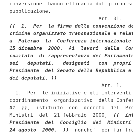
conversione  hanno efficacia dal giorno su
pubblicazione.

((  1.  Per  la firma della convenzione de
crimine organizzato transnazionale e relat
a  Palermo  la  Conferenza internazionale 
15 dicembre  2000.  Ai  lavori  della  Con
comitato  di rappresentanza del Parlamento
sei   deputati,   designati   con  propri 
Presidente  del Senato della Repubblica e 
dei deputati. ))
                               Art. 1.

  1.  Per  le iniziative e gli interventi 
coordinamento  organizzativo  della Confe
01  ))
,  istituito  con  decreto  del  Pre
Ministri  del  21 febbraio  2000,  
((  in
Presidente  del  Consiglio  dei  Ministri 
24 agosto  2000,  ))
  nonche'  per far fro