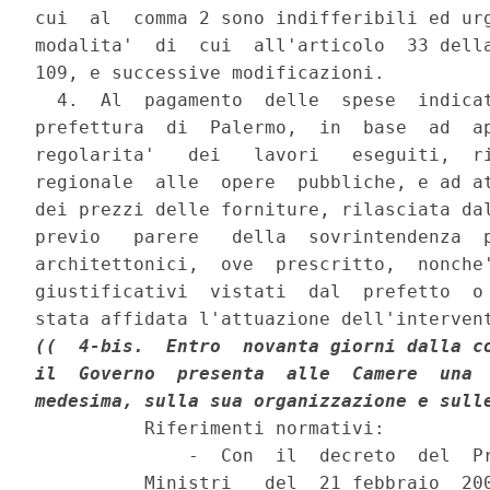
cui  al  comma 2 sono indifferibili ed urg
modalita'  di  cui  all'articolo  33 della
109, e successive modificazioni.

  4.  Al  pagamento  delle  spese  indicat
prefettura  di  Palermo,  in  base  ad  ap
regolarita'   dei   lavori   eseguiti,  ri
regionale  alle  opere  pubbliche, e ad at
dei prezzi delle forniture, rilasciata dal
previo   parere   della  sovrintendenza  p
architettonici,  ove  prescritto,  nonche'
giustificativi  vistati  dal  prefetto  o 
((  4-bis.  Entro  novanta giorni dalla co
il  Governo  presenta  alle  Camere  una  
medesima, sulla sua organizzazione e sull
          Riferimenti normativi:

              -  Con  il  decreto  del  Pr
          Ministri   del  21 febbraio  200