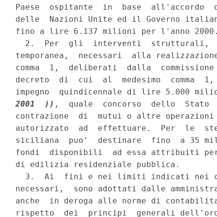
Paese  ospitante  in  base  all'accordo  d
delle  Nazioni Unite ed il Governo italian
fino a lire 6.137 milioni per l'anno 2000.
  2.  Per  gli  interventi  strutturali,  
temporanea,  necessari  alla realizzazione
comma  1,  deliberati  dalla  commissione 
decreto  di  cui  al  medesimo  comma  1, 
impegno  quindicennale di lire 5.000 mili
2001  ))
,  quale  concorso  dello  Stato  
contrazione  di  mutui o altre operazioni 
autorizzato  ad  effettuare.  Per  le  ste
siciliana  puo'  destinare  fino  a 35 mil
fondi  disponibili  ad essa attribuiti per
di edilizia residenziale pubblica.

  3.  Ai  fini e nei limiti indicati nei c
necessari,  sono adottati dalle amministra
anche  in deroga alle norme di contabilita
rispetto  dei  principi  generali dell'ord