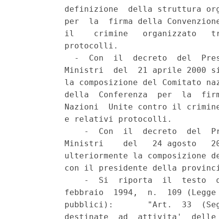
          definizione  della struttura org
          per  la  firma della Convenzione
          il    crimine   organizzato   tr
          protocolli.

            -  Con  il  decreto  del  Pres
          Ministri  del  21 aprile 2000 si
          la composizione del Comitato naz
          della  Conferenza  per  la  firm
          Nazioni  Unite contro il crimine
          e relativi protocolli.

              -  Con  il  decreto  del  Pr
          Ministri    del   24 agosto   20
          ulteriormente la composizione de
          con il presidente della provinci
              -  Si  riporta  il  testo  d
          febbraio  1994,  n.  109 (Legge 
          pubblici):       "Art.  33  (Seg
          destinate  ad  attivita'  delle 