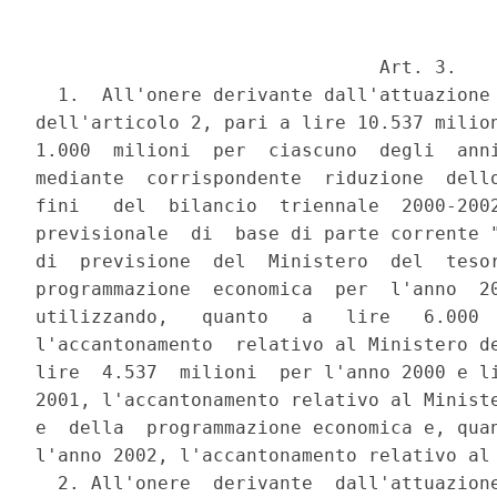
                               Art. 3.

  1.  All'onere derivante dall'attuazione 
dell'articolo 2, pari a lire 10.537 milion
1.000  milioni  per  ciascuno  degli  anni
mediante  corrispondente  riduzione  dello
fini   del  bilancio  triennale  2000-2002
previsionale  di  base di parte corrente "
di  previsione  del  Ministero  del  tesor
programmazione  economica  per  l'anno  20
utilizzando,   quanto   a   lire   6.000  
l'accantonamento  relativo al Ministero de
lire  4.537  milioni  per l'anno 2000 e li
2001, l'accantonamento relativo al Ministe
e  della  programmazione economica e, quan
l'anno 2002, l'accantonamento relativo al 
  2. All'onere  derivante  dall'attuazione