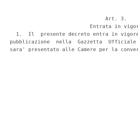
                               Art. 3.

                          Entrata in vigor
  1.  Il  presente decreto entra in vigore
pubblicazione  nella  Gazzetta  Ufficiale 