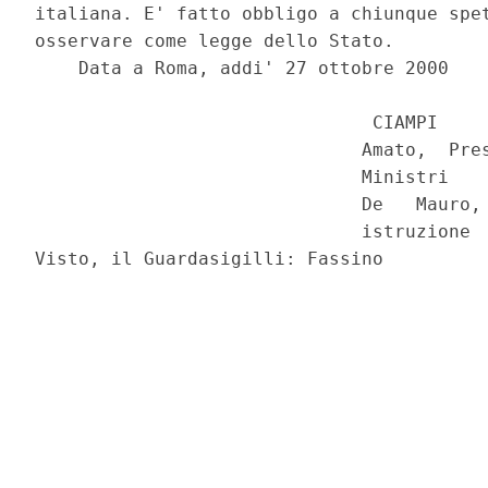
italiana. E' fatto obbligo a chiunque spet
osservare come legge dello Stato.

    Data a Roma, addi' 27 ottobre 2000

                               CIAMPI

                              Amato,  Pres
                              Ministri

                              De   Mauro, 
                              istruzione
