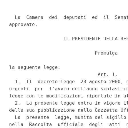
  La  Camera  dei  deputati  ed  il  Senat
approvato;

                   IL PRESIDENTE DELLA REP
                              Promulga

la seguente legge:

                               Art. 1.

  1.  Il  decreto-legge  28 agosto 2000, n
urgenti  per  l'avvio dell'anno scolastico
legge con le modificazioni riportate in al
  2.  La presente legge entra in vigore il
della sua pubblicazione nella Gazzetta Uff
  La  presente  legge, munita del sigillo 
nella  Raccolta  ufficiale  degli  atti  n