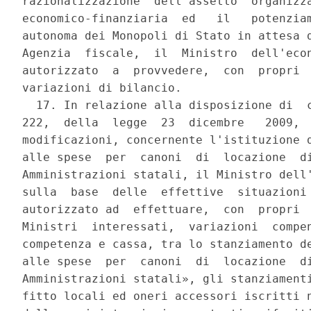
razionalizzazione  dell'assetto  organizza
economico-finanziaria  ed   il   potenziam
autonoma dei Monopoli di Stato in attesa d
Agenzia  fiscale,  il  Ministro  dell'econ
autorizzato  a  provvedere,  con  propri  
variazioni di bilancio. 

  17. In relazione alla disposizione di  c
222,  della  legge  23  dicembre   2009,  
modificazioni, concernente l'istituzione d
alle spese  per  canoni  di  locazione  di
Amministrazioni statali, il Ministro dell'
sulla  base  delle  effettive  situazioni 
autorizzato ad  effettuare,  con  propri  
Ministri  interessati,  variazioni  compen
competenza e cassa, tra lo stanziamento de
alle spese  per  canoni  di  locazione  di
Amministrazioni statali», gli stanziamenti
fitto locali ed oneri accessori iscritti n