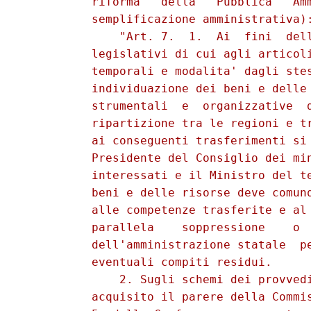
trasferimenti si provvede  con  decreto  del
          Presidente del Consiglio dei ministri, sentiti  i  Ministri
          interessati e il Ministro del tesoro. Il trasferimento  dei
          beni e delle risorse deve comunque essere congruo  rispetto
          alle competenze trasferite e al contempo deve comportare la
          parallela    soppressione    o     il     ridimensionamento
          dell'amministrazione statale  periferica,  in  rapporto  ad
          eventuali compiti residui. 
              2. Sugli schemi dei provvedimenti di cui al comma 1  e'
          acquisito il parere della Commissione di  cui  all'articolo
          5, della Conferenza permanente per i rapporti tra lo Stato,
          le regioni e le province autonome di Trento e di Bolzano  e
          della Conferenza Stato-Citta' e autonomie locali  allargata
          ai rappresentanti delle comunita'  montane.  Sugli  schemi,
          inoltre, sono sentiti gli organismi  rappresentativi  degli
          enti locali funzionali ed e'  assicurata  la  consultazione
          delle      organizzazioni      sindacali       maggiormente
          rappresentative. I  pareri  devono  essere  espressi  entro
          trenta giorni dalla  richiesta.  Decorso  inutilmente  tale
          termine i decreti possono comunque essere emanati. 
              3. Al riordino delle strutture di cui  all'articolo  3,
          comma 1, lettera d), si provvede,  con  le  modalita'  e  i
          criteri di cui al comma 4-bis dell'articolo 17 della  legge
          23 agosto 1988, n. 400, introdotto dall'articolo 13,  comma
          1,  della  presente  legge,  entro  novanta  giorni   dalla
          adozione di ciascun decreto di attuazione di cui al comma 1
          del presente articolo. Per i regolamenti  di  riordino,  il
          parere  del  Consiglio  di   Stato   e'   richiesto   entro
          cinquantacinque giorni ed e' reso entro trenta giorni dalla
          richiesta. In ogni caso, trascorso inutilmente  il  termine
          di novanta giorni, il regolamento e' adottato  su  proposta
          del Presidente del Consiglio dei ministri. In sede di prima
          emanazione gli schemi di regolamento  sono  trasmessi  alla
          Camera dei deputati e al Senato della Repubblica perche' su
          di essi sia espresso il parere  della  Commissione  di  cui
          all'articolo 5, entro trenta giorni dalla data  della  loro
          trasmissione. Decorso tale termine  i  regolamenti  possono
          essere comunque emanati. 
              3-bis. Il Governo e' delegato  a  emanare,  sentito  il
          parere delle competenti Commissioni parlamentari, entro  il
          30 settembre 1998, un decreto  legislativo  che  istituisce
          un'addizionale comunale all'IRPEF. Si applicano i  principi
          e i criteri direttivi di cui ai commi 10 e 11 dell'articolo
          48 della legge 27 dicembre 1997, n. 449.". 
              - Si riporta il testo dell'articolo 10 della  legge  13
          maggio  1999,  n.   133   (Disposizioni   in   materia   di
          perequazione, razionalizzazione e federalismo fiscale): 
              "Art.  10.  Disposizioni  in  materia  di   federalismo
          fiscale. 
              1. Il Governo e' delegato ad emanare, entro  nove  mesi
          dalla data di entrata in vigore della presente legge, uno o
          piu'   decreti   legislativi   aventi   per   oggetto    il
          finanziamento  delle  regioni   a   statuto   ordinario   e
          l'adozione di  meccanismi  perequativi  interregionali,  in
          base ai seguenti principi e criteri direttivi: 
                a) abolizione dei vigenti  trasferimenti  erariali  a
          favore delle regio