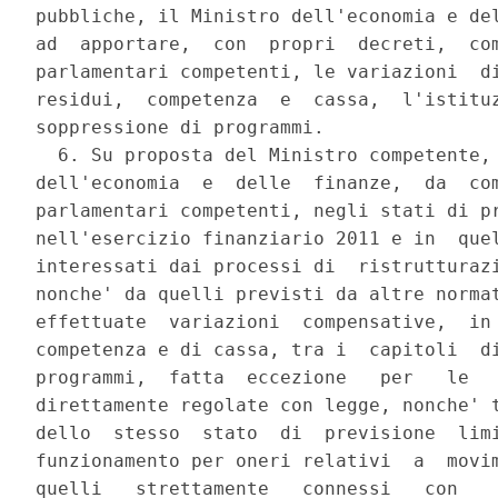
pubbliche, il Ministro dell'economia e del
ad  apportare,  con  propri  decreti,  com
parlamentari competenti, le variazioni  di
residui,  competenza  e  cassa,  l'istituz
soppressione di programmi. 

  6. Su proposta del Ministro competente, 
dell'economia  e  delle  finanze,  da  com
parlamentari competenti, negli stati di pr
nell'esercizio finanziario 2011 e in  quel
interessati dai processi di  ristrutturazi
nonche' da quelli previsti da altre normat
effettuate  variazioni  compensative,  in 
competenza e di cassa, tra i  capitoli  di
programmi,  fatta  eccezione   per   le   
direttamente regolate con legge, nonche' t
dello  stesso  stato  di  previsione  limi
funzionamento per oneri relativi  a  movim
quelli   strettamente   connessi   con    