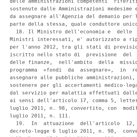
delle amministrazioni competenti  riferiti
sostenute dalle Amministrazioni medesime e
da assegnare all'Agenzia del demanio per l
parte della stessa, quale conduttore unico
  18. Il Ministro dell'economia e  delle  
Ministri interessati, e' autorizzato a rip
per l'anno 2012, tra gli stati di previsio
iscritto nello stato di  previsione  del  
delle finanze,  nell'ambito  della  missio
programma  «fondi  da  assegnare»,  in  re
assegnare alle pubbliche amministrazioni, 
sostenere per gli accertamenti medico-lega
dal servizio per malattia effettuati dalle
ai sensi dell'articolo 17, comma 5, letter
luglio 2011, n. 98, convertito, con  modif
luglio 2011, n. 111. 

  19.  In  attuazione  dell'articolo  12, 
decreto-legge 6 luglio 2011, n. 98,  conve