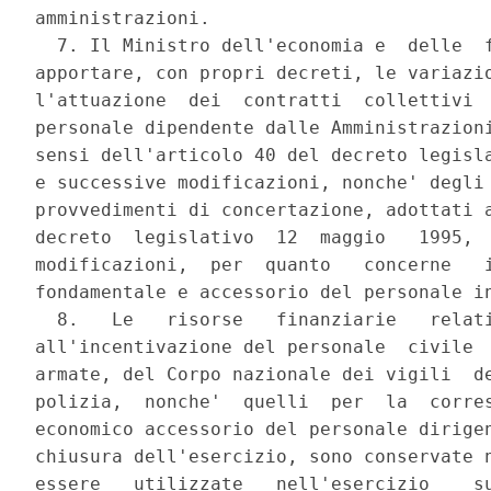
amministrazioni. 

  7. Il Ministro dell'economia e  delle  f
apportare, con propri decreti, le variazio
l'attuazione  dei  contratti  collettivi  
personale dipendente dalle Amministrazioni
sensi dell'articolo 40 del decreto legisla
e successive modificazioni, nonche' degli 
provvedimenti di concertazione, adottati a
decreto  legislativo  12  maggio   1995,  
modificazioni,  per  quanto   concerne   i
fondamentale e accessorio del personale in
  8.   Le   risorse   finanziarie   relati
all'incentivazione del personale  civile  
armate, del Corpo nazionale dei vigili  de
polizia,  nonche'  quelli  per  la  corres
economico accessorio del personale dirigen
chiusura dell'esercizio, sono conservate n
essere   utilizzate   nell'esercizio    su