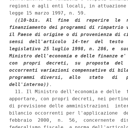
regioni e agli enti locali, in attuazione 
legge 15 marzo 1997, n. 59. 

((10-bis.  Al  fine  di  reperire  le  r
finanziamento dei programmi di rimpatrio v
il Paese di origine o di provenienza di ci
sensi  dell'articolo  14-ter  del  testo  
legislativo 25 luglio 1998, n. 286, e  suc
Ministro dell'economia e delle finanze e' 
con  propri  decreti,  su  proposta  del  
occorrenti variazioni compensative di bila
programmi  diversi,  allo   stato   di   p
dell'interno))
. 

  11. Il Ministro dell'economia e delle  f
apportare, con propri decreti, nei pertine
di previsione delle amministrazioni  inter
bilancio occorrenti per l'applicazione  de
febbraio  2000,  n.  56,  concernente  dis
federalismo fiscale, a norma dell'articolo