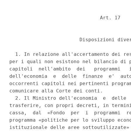
                               Art. 17 

                        Disposizioni diver
  1. In relazione all'accertamento dei res
per i quali non esistono nel bilancio di p
capitoli  nell'ambito  dei   programmi   i
dell'economia  e  delle  finanze  e'  auto
occorrenti capitoli nei pertinenti program
comunicare alla Corte dei conti. 

  2. Il Ministro dell'economia  e  delle  
trasferire, con propri decreti, in termini
cassa,  dal  «Fondo  per  i  programmi  re
programma «politiche per lo sviluppo econo
istituzionale delle aree sottoutilizzate» 