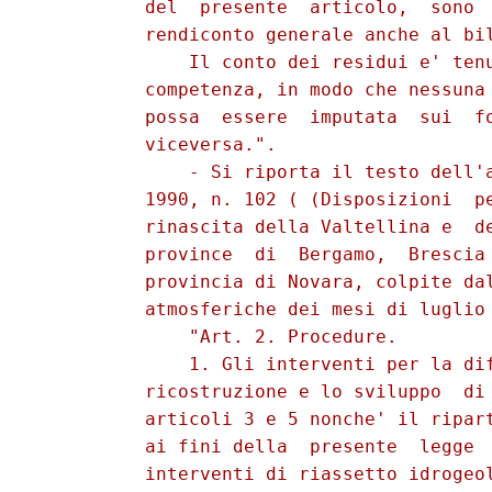
          del  presente  articolo,  sono  
          rendiconto generale anche al bil
              Il conto dei residui e' tenu
          competenza, in modo che nessuna 
          possa  essere  imputata  sui  fo
          viceversa.". 

              - Si riporta il testo dell'a
          1990, n. 102 ( (Disposizioni  pe
          rinascita della Valtellina e  de
          province  di  Bergamo,  Brescia 
          provincia di Novara, colpite dal
          atmosferiche dei mesi di luglio 
              "Art. 2. Procedure. 

              1. Gli interventi per la dif
          ricostruzione e lo sviluppo  di 
          articoli 3 e 5 nonche' il ripart
          ai fini della  presente  legge  
          interventi di riassetto idrogeol