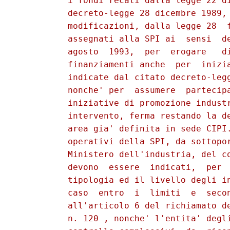
          i fondi recati dalla legge 22 di
          decreto-legge 28 dicembre 1989, 
          modificazioni, dalla legge 28  f
          assegnati alla SPI ai  sensi  de
          agosto  1993,  per  erogare   di
          finanziamenti anche  per  inizia
          indicate dal citato decreto-legg
          nonche' per  assumere  partecipa
          iniziative di promozione industr
          intervento, ferma restando la de
          area gia' definita in sede CIPI.
          operativi della SPI, da sottopor
          Ministero dell'industria, del co
          devono  essere  indicati,  per  
          tipologia ed il livello degli in
          caso  entro  i  limiti  e  secon
          all'articolo 6 del richiamato de
          n. 120 , nonche' l'entita' degli