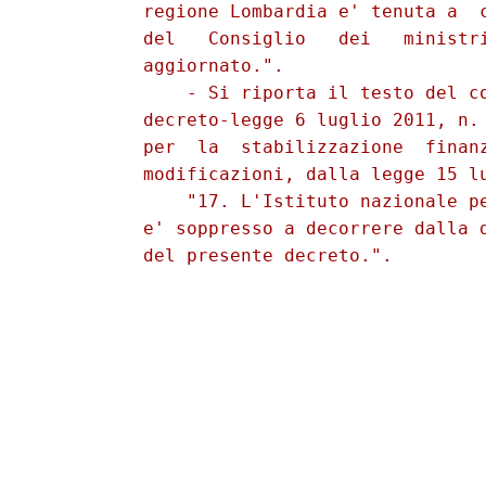
          regione Lombardia e' tenuta a  c
          del   Consiglio   dei   ministri
          aggiornato.". 

              - Si riporta il testo del co
          decreto-legge 6 luglio 2011, n. 
          per  la  stabilizzazione  finanz
          modificazioni, dalla legge 15 lu
              "17. L'Istituto nazionale pe
          e' soppresso a decorrere dalla d