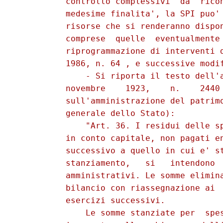
          controllo complessivi  da  ricon
          medesime finalita', la SPI puo' 
          risorse che si renderanno dispon
          comprese  quelle  eventualmente 
          riprogrammazione di interventi d
          1986, n. 64 , e successive modif
              - Si riporta il testo dell'a
          novembre    1923,    n.    2440 
          sull'amministrazione del patrimo
          generale dello Stato): 

              "Art. 36. I residui delle sp
          in conto capitale, non pagati en
          successivo a quello in cui e' st
          stanziamento,   si   intendono  
          amministrativi. Le somme elimina
          bilancio con riassegnazione ai  
          esercizi successivi. 

              Le somme stanziate per  spes