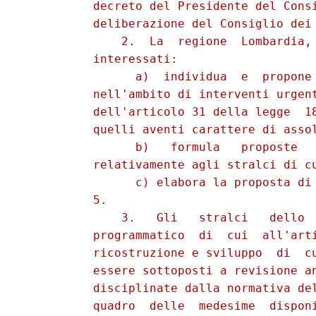
          decreto del Presidente del Consi
          deliberazione del Consiglio dei 
              2.  La  regione  Lombardia, 
          interessati: 

                a)  individua  e  propone 
          nell'ambito di interventi urgent
          dell'articolo 31 della legge  18
          quelli aventi carattere di assol
                b)   formula   proposte   
          relativamente agli stralci di cu
                c) elabora la proposta di 
          5. 

              3.   Gli   stralci   dello  
          programmatico  di  cui  all'arti
          ricostruzione e sviluppo  di  cu
          essere sottoposti a revisione an
          disciplinate dalla normativa del
          quadro  delle  medesime  disponi