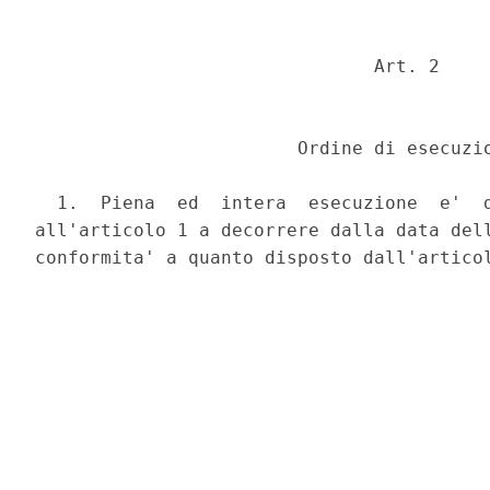
                               Art. 2 

                        Ordine di esecuzio
  1.  Piena  ed  intera  esecuzione  e'  d
all'articolo 1 a decorrere dalla data dell