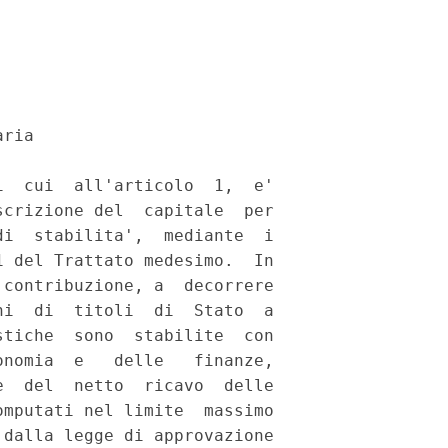
ria 

  cui  all'articolo  1,  e'

crizione del  capitale  per

i  stabilita',  mediante  i

 del Trattato medesimo.  In

contribuzione, a  decorrere

i  di  titoli  di  Stato  a

tiche  sono  stabilite  con

nomia  e   delle   finanze,

  del  netto  ricavo  delle

mputati nel limite  massimo

dalla legge di approvazione
