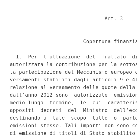
                               Art. 3 

                        Copertura finanzia
  1.  Per  l'attuazione  del  Trattato  di
autorizzata la contribuzione per la sottos
la partecipazione del Meccanismo europeo d
versamenti stabiliti dagli articoli 9 e 41
relazione al versamento delle quote della 
dall'anno 2012 sono  autorizzate  emission
medio-lungo  termine,  le  cui  caratteris
appositi  decreti  del  Ministro  dell'eco
destinando a  tale  scopo  tutto  o  parte
emissioni stesse. Tali importi non sono co
di emissione di titoli di Stato stabilito 