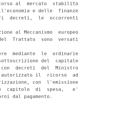
orso al  mercato  stabilito

l'economia e delle  finanze

i  decreti,  le  occorrenti

ione al Meccanismo  europeo

el  Trattato  sono  versati

re  mediante  le  ordinarie

ottoscrizione del  capitale

con  decreti  del  Ministro

autorizzato il  ricorso  ad

izzazione, con  l'emissione

  capitolo  di  spesa,   e'
