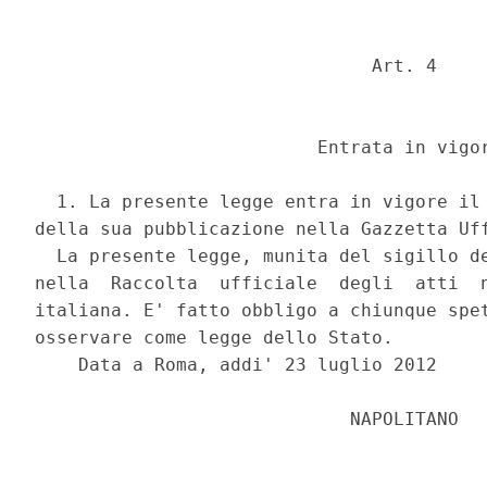
                               Art. 4 

                          Entrata in vigor
  1. La presente legge entra in vigore il 
della sua pubblicazione nella Gazzetta Uff
  La presente legge, munita del sigillo de
nella  Raccolta  ufficiale  degli  atti  n
italiana. E' fatto obbligo a chiunque spet
osservare come legge dello Stato. 

    Data a Roma, addi' 23 luglio 2012 

                             NAPOLITANO 
