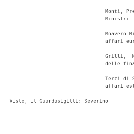
                                Monti, Pre
                                Ministri 

                                Moavero Mi
                                affari eur
                                Grilli,  M
                                delle fina
                                Terzi di S
                                affari est