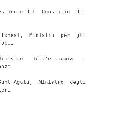
sidente del  Consiglio  dei

lanesi,  Ministro  per  gli

opei 

inistro   dell'economia   e

nze 

ant'Agata,  Ministro  degli

eri 
