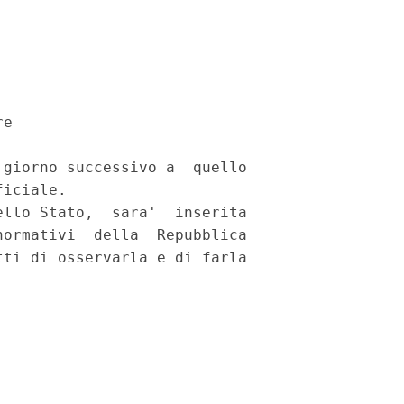
e 

giorno successivo a  quello

iciale. 

llo Stato,  sara'  inserita

ormativi  della  Repubblica

ti di osservarla e di farla
