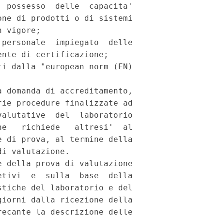
 possesso  delle  capacita'

ne di prodotti o di sistemi

 vigore;

personale  impiegato  delle

nte di certificazione;

i dalla "european norm (EN)

 domanda di accreditamento,

ie procedure finalizzate ad

alutative  del  laboratorio

e   richiede   altresi'  al

 di prova, al termine della

i valutazione.

 della prova di valutazione

tivi  e  sulla  base  della

tiche del laboratorio e del

iorni dalla ricezione della

ecante la descrizione delle
