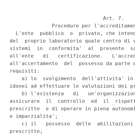
                               Art. 7.

              Procedure per l'accreditamen
  L'ente  pubblico  o  privato, che intend
del  proprio laboratorio quale centro di v
sistemi  in  conformita'  al  presente  sc
all'ente   di   certificazione.   L'accred
all'accertamento  del  possesso da parte d
requisiti:

    a) lo  svolgimento  dell'attivita' in 
idonei ad effettuare le valutazioni dei pr
    b) l'esistenza   di   un'organizzazion
assicurare  il  controllo  ed  il  rispett
prescritte  e di operare in piena autonomi
e imparzialita';

    c) il   possesso  delle  abilitazioni 
prescritte;
