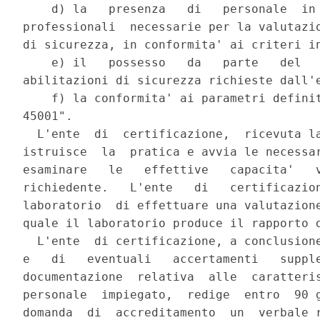
    d) la   presenza   di   personale  in 
professionali  necessarie per la valutazio
di sicurezza, in conformita' ai criteri in
    e) il   possesso   da   parte   del   
abilitazioni di sicurezza richieste dall'e
    f) la conformita' ai parametri definit
45001".

  L'ente  di  certificazione,  ricevuta la
istruisce  la  pratica e avvia le necessar
esaminare   le   effettive   capacita'   v
richiedente.   L'ente   di   certificazion
laboratorio  di effettuare una valutazione
quale il laboratorio produce il rapporto d
  L'ente  di certificazione, a conclusione
e   di   eventuali   accertamenti   supple
documentazione  relativa  alle  caratteris
personale  impiegato,  redige  entro  90 g
domanda  di  accreditamento  un  verbale r