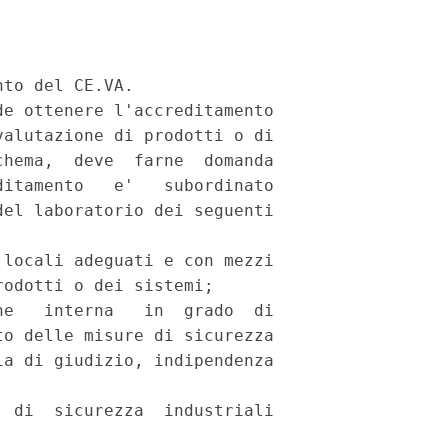
to del CE.VA.

e ottenere l'accreditamento

alutazione di prodotti o di

hema,  deve  farne  domanda

itamento   e'   subordinato

el laboratorio dei seguenti

locali adeguati e con mezzi

odotti o dei sistemi;

e   interna   in  grado  di

o delle misure di sicurezza

a di giudizio, indipendenza

 di  sicurezza  industriali
