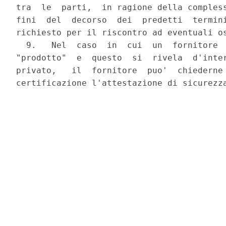
tra  le  parti,  in ragione della compless
fini  del  decorso  dei  predetti  termini
richiesto per il riscontro ad eventuali os
  9.   Nel  caso  in  cui  un  fornitore  
"prodotto"  e  questo  si  rivela  d'inter
privato,   il  fornitore  puo'  chiederne 