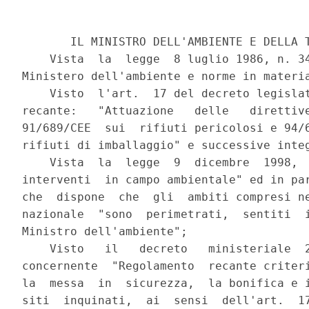
       IL MINISTRO DELL'AMBIENTE E DELLA T
    Vista  la  legge  8 luglio 1986, n. 34
Ministero dell'ambiente e norme in materia
    Visto  l'art.  17 del decreto legislat
recante:   "Attuazione   delle   direttive
91/689/CEE  sui  rifiuti pericolosi e 94/6
rifiuti di imballaggio" e successive integ
    Vista  la  legge  9  dicembre  1998,  
interventi  in campo ambientale" ed in par
che  dispone  che  gli  ambiti compresi ne
nazionale  "sono  perimetrati,  sentiti  i
Ministro dell'ambiente";

    Visto   il   decreto   ministeriale  2
concernente  "Regolamento  recante criteri
la  messa  in  sicurezza,  la bonifica e i
siti  inquinati,  ai  sensi  dell'art.  17