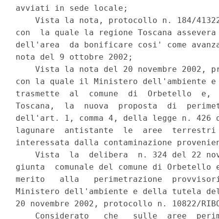
avviati in sede locale;

    Vista la nota, protocollo n. 184/41322
con  la quale la regione Toscana assevera 
dell'area  da bonificare cosi' come avanza
nota del 9 ottobre 2002;

    Vista la nota del 20 novembre 2002, pr
con la quale il Ministero dell'ambiente e 
trasmette  al  comune  di  Orbetello  e,  
Toscana,  la  nuova  proposta  di  perimet
dell'art. 1, comma 4, della legge n. 426 d
lagunare  antistante  le  aree  terrestri 
interessata dalla contaminazione provenien
    Vista  la  delibera  n. 324 del 22 nov
giunta  comunale del comune di Orbetello e
merito   alla   perimetrazione  provvisori
Ministero dell'ambiente e della tutela del
20 novembre 2002, protocollo n. 10822/RIBO
    Considerato   che   sulle  aree  perim