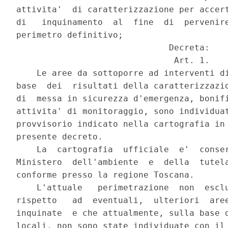
attivita'  di caratterizzazione per accert
di   inquinamento  al  fine  di  pervenire
perimetro definitivo;

                              Decreta:

                               Art. 1.

    Le aree da sottoporre ad interventi di
base  dei  risultati della caratterizzazio
di  messa in sicurezza d'emergenza, bonifi
attivita' di monitoraggio, sono individuat
provvisorio indicato nella cartografia in 
presente decreto.

    La  cartografia  ufficiale  e'  conser
Ministero  dell'ambiente  e  della  tutela
conforme presso la regione Toscana.

    L'attuale   perimetrazione  non  esclu
rispetto   ad  eventuali,  ulteriori  aree
inquinate  e che attualmente, sulla base d
locali, non sono state individuate con il 