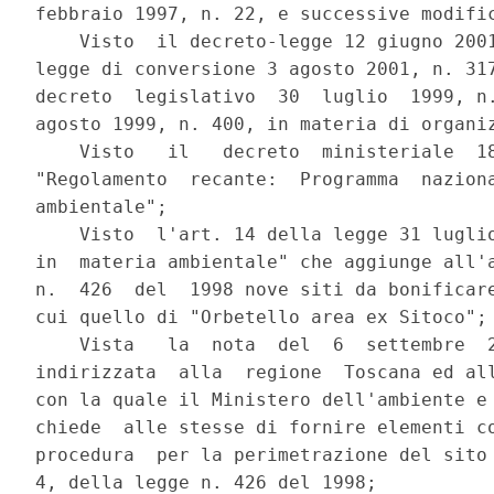
febbraio 1997, n. 22, e successive modific
    Visto  il decreto-legge 12 giugno 2001
legge di conversione 3 agosto 2001, n. 317
decreto  legislativo  30  luglio  1999, n.
agosto 1999, n. 400, in materia di organiz
    Visto   il   decreto  ministeriale  18
"Regolamento  recante:  Programma  naziona
ambientale";

    Visto  l'art. 14 della legge 31 luglio
in  materia ambientale" che aggiunge all'a
n.  426  del  1998 nove siti da bonificare
cui quello di "Orbetello area ex Sitoco";

    Vista   la  nota  del  6  settembre  2
indirizzata  alla  regione  Toscana ed all
con la quale il Ministero dell'ambiente e 
chiede  alle stesse di fornire elementi co
procedura  per la perimetrazione del sito 
4, della legge n. 426 del 1998;
