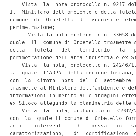
    Vista  la  nota protocollo n. 9217 del
il  Ministero dell'ambiente e della tutela
comune  di  Orbetello  di  acquisire  elem
perimetrazione;

      Vista la nota protocollo n. 33058 de
quale  il  comune di Orbetello trasmette a
della   tutela   del   territorio   la   p
perimetrazione dell'area industriale ex Si
    Vista  la nota, protocollo n. 24246/1.
la  quale  l'ARPAT della regione Toscana, 
con  la  citata  nota  del  6  settembre  
trasmette al Ministero dell'ambiente e del
informazioni in merito alle indagini effet
ex Sitoco allegando la planimetria delle a
    Vista  la  nota, protocollo n. 35982/V
con  la  quale il comune di Orbetello forn
agli    interventi    di   messa   in   si
caratterizzazione,   di  certificazione  d