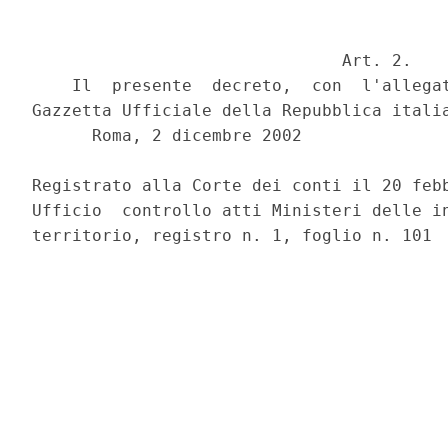
                               Art. 2.

    Il  presente  decreto,  con  l'allegat
Gazzetta Ufficiale della Repubblica italia
      Roma, 2 dicembre 2002

                                          
Registrato alla Corte dei conti il 20 febb
Ufficio  controllo atti Ministeri delle in