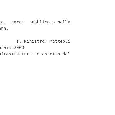
o,  sara'  pubblicato nella

na.

      Il Ministro: Matteoli

raio 2003

frastrutture ed assetto del
