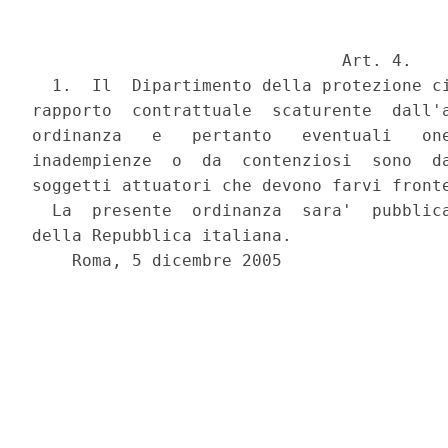
                               Art. 4.

  1.  Il  Dipartimento della protezione ci
rapporto  contrattuale  scaturente  dall'a
ordinanza   e   pertanto   eventuali   one
inadempienze  o  da  contenziosi  sono  da
soggetti attuatori che devono farvi fronte
  La  presente  ordinanza  sara'  pubblica
della Repubblica italiana.

    Roma, 5 dicembre 2005
