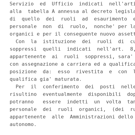
Servizio  ed  Ufficio  indicati  nell'arti
alla  tabella A annessa al decreto legisla
di  quello  dei  ruoli  ad  esaurimento  e
personale  non  di  ruolo,  nonche' per la
organici e per il conseguente nuovo assett
  Con  la  istituzione  dei  ruoli  di  cu
soppressi  quelli  indicati  nell'art.  8,
appartenente  ai  ruoli  soppressi, sara' 
con assegnazione a carriera ed a qualifica
posizione  da:  esso  rivestita  e  con  l
qualifica gia' maturata.

  Per  il  conferimento  dei  posti  nelle
risultino  eventualmente  disponibili  dop
potranno   essere  indetti  un  volta  tan
personale  dei  ruoli  organici,  (dei  ru
appartenente  alle  Amministrazioni dello 