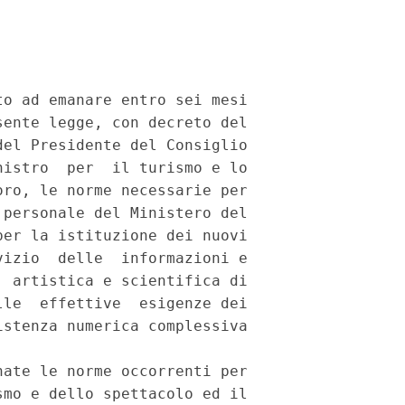
o ad emanare entro sei mesi

ente legge, con decreto del

el Presidente del Consiglio

istro  per  il turismo e lo

ro, le norme necessarie per

personale del Ministero del

er la istituzione dei nuovi

izio  delle  informazioni e

 artistica e scientifica di

le  effettive  esigenze dei

stenza numerica complessiva

ate le norme occorrenti per

mo e dello spettacolo ed il
