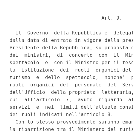
                               Art. 9.

  Il  Governo  della Repubblica e' delegat
dalla data di entrata in vigore della pres
Presidente della Repubblica, su proposta d
dei  ministri,  di  concerto  con  il  Min
spettacolo  e  con il Ministro per il teso
la  istituzione  dei  ruoli  organici del 
turismo  e  dello  spettacolo,  nonche'  p
ruoli  organici  del  personale  del  Serv
dell'Ufficio  della proprieta' letteraria,
cui  all'articolo  7,  avuto  riguardo  al
servizi  e  nei  limiti dell'attuale consi
dei ruoli indicati nell'articolo 8.

  Con lo stesso provvedimento saranno eman
la ripartizione tra il Ministero del turis