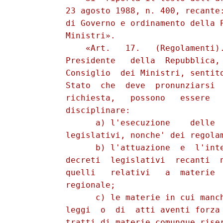
          23 agosto 1988, n. 400, recante:
          di Governo e ordinamento della P
          Ministri».

              «Art.   17.   (Regolamenti).
          Presidente   della  Repubblica, 
          Consiglio  dei Ministri, sentito
          Stato  che  deve  pronunziarsi  
          richiesta,   possono   essere   
          disciplinare:

                a) l'esecuzione    delle  
          legislativi, nonche' dei regolam
                b) l'attuazione  e  l'inte
          decreti  legislativi  recanti  n
          quelli   relativi   a  materie  
          regionale;

                c) le materie in cui manch
          leggi  o  di  atti aventi forza 
          tratti di materie comunque riser