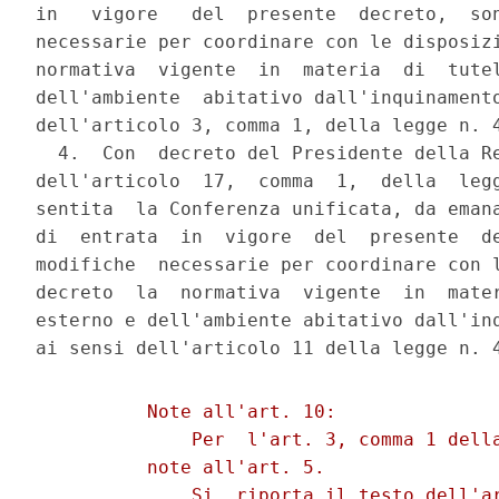
in   vigore   del  presente  decreto,  son
necessarie per coordinare con le disposizi
normativa  vigente  in  materia  di  tutel
dell'ambiente  abitativo dall'inquinamento
dell'articolo 3, comma 1, della legge n. 4
  4.  Con  decreto del Presidente della Re
dell'articolo  17,  comma  1,  della  legg
sentita  la Conferenza unificata, da emana
di  entrata  in  vigore  del  presente  de
modifiche  necessarie per coordinare con l
decreto  la  normativa  vigente  in  mater
esterno e dell'ambiente abitativo dall'inq
          Note all'art. 10:

              Per  l'art. 3, comma 1 della
          note all'art. 5.

              Si  riporta il testo dell'ar