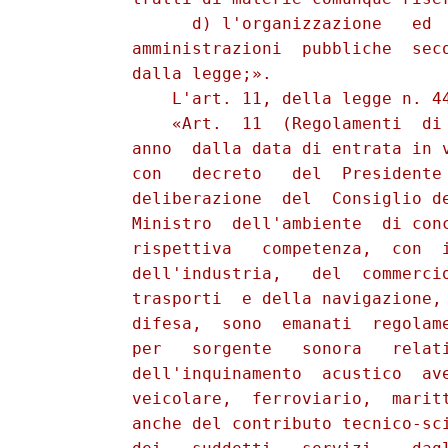
                d) l'organizzazione   ed  
          amministrazioni  pubbliche  seco
          dalla legge;».

              L'art. 11, della legge n. 44
              «Art.  11  (Regolamenti  di 
          anno  dalla data di entrata in v
          con   decreto   del  Presidente 
          deliberazione  del  Consiglio de
          Ministro  dell'ambiente  di conc
          rispettiva   competenza,  con  i
          dell'industria,   del  commercio
          trasporti  e della navigazione, 
          difesa,  sono  emanati  regolame
          per   sorgente   sonora   relati
          dell'inquinamento  acustico  ave
          veicolare,  ferroviario,  maritt
          anche del contributo tecnico-sci