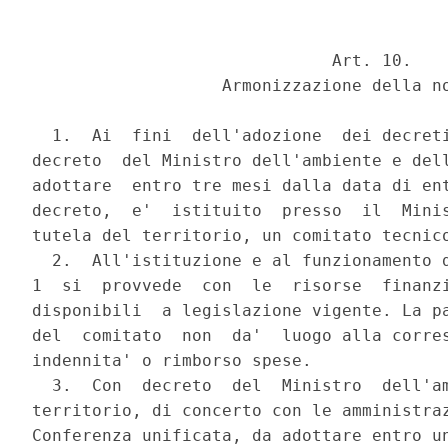
                              Art. 10.

                   Armonizzazione della no
  1.  Ai  fini  dell'adozione  dei decreti
decreto  del Ministro dell'ambiente e dell
adottare  entro tre mesi dalla data di ent
decreto,  e'  istituito  presso  il  Minis
tutela del territorio, un comitato tecnico
  2.  All'istituzione e al funzionamento d
1  si  provvede  con  le  risorse  finanzi
disponibili  a legislazione vigente. La pa
del  comitato  non  da'  luogo alla corres
indennita' o rimborso spese.

  3.  Con  decreto  del  Ministro  dell'am
territorio, di concerto con le amministraz
Conferenza unificata, da adottare entro un