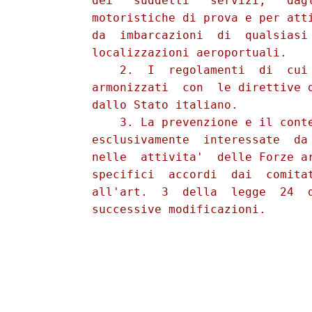
          dei   suddetti   servizi,   dagl
          motoristiche di prova e per atti
          da  imbarcazioni  di  qualsiasi 
          localizzazioni aeroportuali.

              2.  I  regolamenti  di  cui 
          armonizzati  con  le direttive d
          dallo Stato italiano.

              3. La prevenzione e il conte
          esclusivamente  interessate  da 
          nelle  attivita'  delle Forze ar
          specifici  accordi  dai  comitat
          all'art.  3  della  legge  24  d