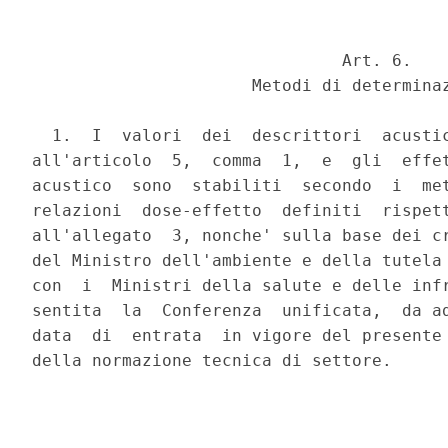
                               Art. 6.

                      Metodi di determinaz
  1.  I  valori  dei  descrittori  acustic
all'articolo  5,  comma  1,  e  gli  effet
acustico  sono  stabiliti  secondo  i  met
relazioni  dose-effetto  definiti  rispett
all'allegato  3, nonche' sulla base dei cr
del Ministro dell'ambiente e della tutela 
con  i  Ministri della salute e delle infr
sentita  la  Conferenza  unificata,  da ad
data  di  entrata  in vigore del presente 