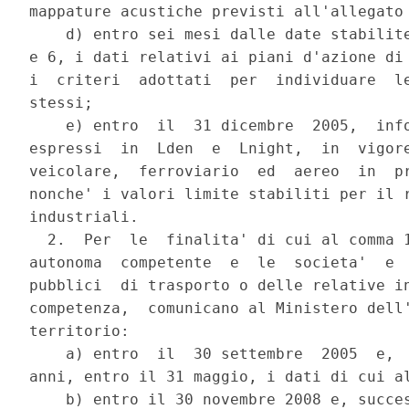
mappature acustiche previsti all'allegato 
    d) entro sei mesi dalle date stabilite
e 6, i dati relativi ai piani d'azione di 
i  criteri  adottati  per  individuare  le
stessi;

    e) entro  il  31 dicembre  2005,  info
espressi  in  Lden  e  Lnight,  in  vigore
veicolare,  ferroviario  ed  aereo  in  pr
nonche' i valori limite stabiliti per il r
industriali.

  2.  Per  le  finalita' di cui al comma 1
autonoma  competente  e  le  societa'  e  
pubblici  di trasporto o delle relative in
competenza,  comunicano al Ministero dell'
territorio:

    a) entro  il  30 settembre  2005  e,  
anni, entro il 31 maggio, i dati di cui al
    b) entro il 30 novembre 2008 e, succes