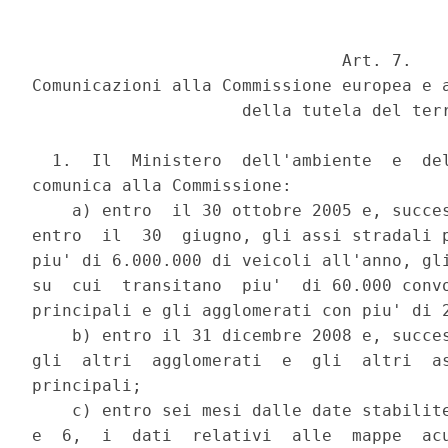
                               Art. 7.

Comunicazioni alla Commissione europea e a
                     della tutela del terr
  1.  Il  Ministero  dell'ambiente  e  del
comunica alla Commissione:

    a) entro  il 30 ottobre 2005 e, succes
entro  il  30  giugno, gli assi stradali p
piu' di 6.000.000 di veicoli all'anno, gli
su  cui  transitano  piu'  di 60.000 convo
principali e gli agglomerati con piu' di 2
    b) entro il 31 dicembre 2008 e, succes
gli  altri  agglomerati  e  gli  altri  as
principali;

    c) entro sei mesi dalle date stabilite
e  6,  i  dati  relativi  alle  mappe  acu