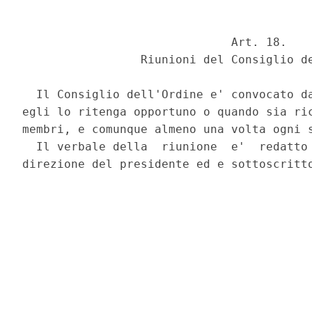
                              Art. 18. 

                 Riunioni del Consiglio de
  Il Consiglio dell'Ordine e' convocato da
egli lo ritenga opportuno o quando sia ric
membri, e comunque almeno una volta ogni s
  Il verbale della  riunione  e'  redatto 