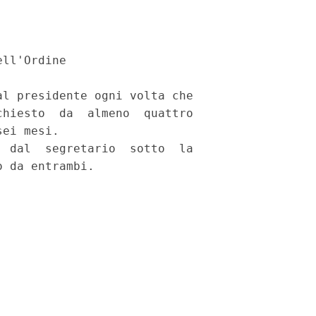
ll'Ordine 

l presidente ogni volta che

hiesto  da  almeno  quattro

ei mesi. 

 dal  segretario  sotto  la
