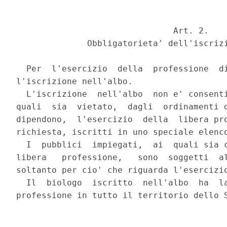
                               Art. 2.

              Obbligatorieta' dell'iscrizi
  Per  l'esercizio  della  professione  di
l'iscrizione nell'albo.

  L'iscrizione  nell'albo  non e' consenti
quali  sia  vietato,  dagli  ordinamenti d
dipendono,  l'esercizio  della  libera pro
richiesta, iscritti in uno speciale elenco
  I  pubblici  impiegati,  ai  quali sia c
libera   professione,   sono  soggetti  al
soltanto per cio' che riguarda l'esercizio
  Il  biologo  iscritto  nell'albo  ha  la