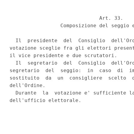
                              Art. 33.

                 Composizione del seggio e
  Il  presidente  del  Consiglio  dell'Ord
votazione sceglie fra gli elettori present
il vice presidente e due scrutatori.

  Il  segretario  del  Consiglio  dell'Ord
segretario  del  seggio:  in  caso  di  im
sostituito  da  un  consigliere  scelto  d
dell'Ordine.

  Durante  la  votazione e' sufficiente la