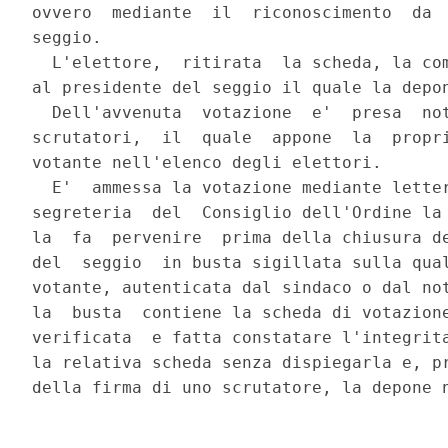
ovvero  mediante  il  riconoscimento  da  
seggio.

  L'elettore,  ritirata  la scheda, la com
al presidente del seggio il quale la depon
  Dell'avvenuta  votazione  e'  presa  not
scrutatori,  il  quale  appone  la  propri
votante nell'elenco degli elettori.

  E'  ammessa la votazione mediante letter
segreteria  del  Consiglio dell'Ordine la 
la  fa  pervenire  prima della chiusura de
del  seggio  in busta sigillata sulla qual
votante, autenticata dal sindaco o dal not
la  busta  contiene la scheda di votazione
verificata  e fatta constatare l'integrita
la relativa scheda senza dispiegarla e, pr