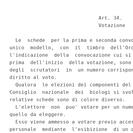
                              Art. 34.

                              Votazione

  Le  schede  per la prima e seconda convo
unico  modello,  con  il  timbro  dell'Ord
l'indicazione  della  convocazione cui si 
prima  dell'inizio  della votazione, sono 
degli  scrutatori  in  un numero corrispon
diritto al voto.

  Qualora  le elezioni dei componenti del 
Consiglio  nazionale  dei  biologi si svol
relative schede sono di colore diverso.

  L'elettore  non  puo' votare per un nume
quello da eleggere.

  Esso viene ammesso a votare previo accer
personale  mediante  l'esibizione  di un d