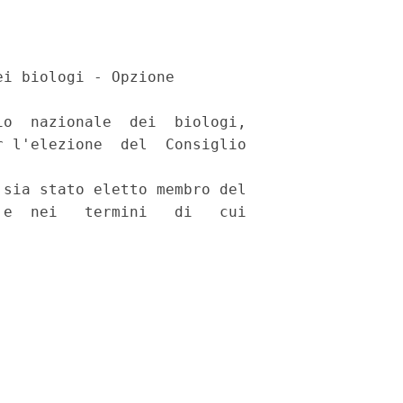
i biologi - Opzione 

o  nazionale  dei  biologi,

 l'elezione  del  Consiglio

sia stato eletto membro del

e  nei   termini   di   cui
