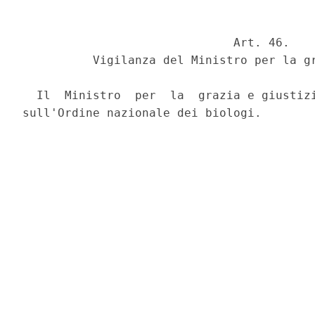
                              Art. 46.

          Vigilanza del Ministro per la gr
  Il  Ministro  per  la  grazia e giustizi