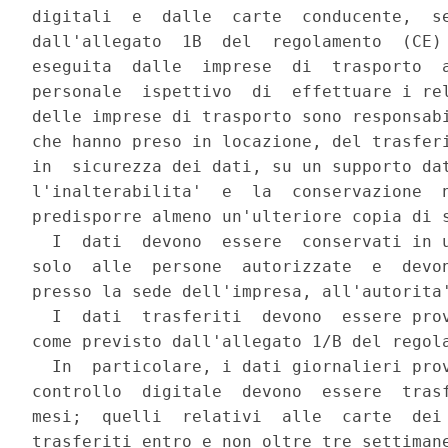
digitali  e  dalle  carte  conducente,  se
dall'allegato  1B  del  regolamento  (CE) 
eseguita  dalle  imprese  di  trasporto  a
personale  ispettivo  di  effettuare i rel
delle imprese di trasporto sono responsabi
che hanno preso in locazione, del trasferi
in  sicurezza dei dati, su un supporto dat
l'inalterabilita'  e  la  conservazione  n
predisporre almeno un'ulteriore copia di s
  I  dati  devono  essere  conservati in u
solo  alle  persone  autorizzate  e  devon
presso la sede dell'impresa, all'autorita'
  I  dati  trasferiti  devono  essere prov
come previsto dall'allegato 1/B del regola
  In  particolare, i dati giornalieri prov
controllo  digitale  devono  essere  trasf
mesi;  quelli  relativi  alle  carte  dei 
trasferiti entro e non oltre tre settimane