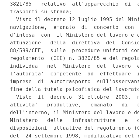
3821/85   relativo  all'apparecchio  di  c
trasporti su strada;

  Visto il decreto 12 luglio 1995 del Mini
navigazione,  emanato  di  concerto  con  
d'intesa  con  il Ministero del lavoro e d
attuazione   della  direttiva  del  Consig
88/599/CEE,  sulle  procedure uniformi con
regolamento  (CEE) n. 3820/85 e del regola
individua   nel  Ministero  del  lavoro  e
l'autorita'  competente  ad  effettuare  i
imprese  di  autotrasporto  sull'osservanz
fine della tutela psicofisica del lavorato
  Visto  il  decreto  31 ottobre  2003,  n
attivita'   produttive,   emanato   di   c
dell'interno, il Ministero del lavoro e de
Ministero   delle   infrastrutture   e   d
disposizioni  attuative del regolamento (C
del  24 settembre 1998, modificativo del r