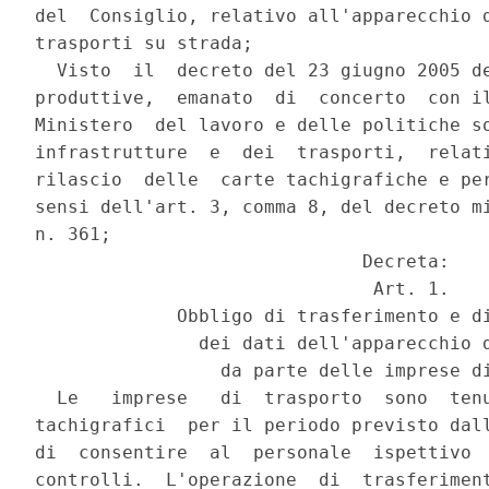
del  Consiglio, relativo all'apparecchio d
trasporti su strada;

  Visto  il  decreto del 23 giugno 2005 de
produttive,  emanato  di  concerto  con il
Ministero  del lavoro e delle politiche so
infrastrutture  e  dei  trasporti,  relati
rilascio  delle  carte tachigrafiche e per
sensi dell'art. 3, comma 8, del decreto mi
n. 361;

                              Decreta:

                               Art. 1.

             Obbligo di trasferimento e di
               dei dati dell'apparecchio d
                 da parte delle imprese di
  Le   imprese   di  trasporto  sono  tenu
tachigrafici  per il periodo previsto dall
di  consentire  al  personale  ispettivo  
controlli.  L'operazione  di  trasferiment