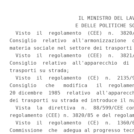
                       IL MINISTRO DEL LAV
                      E DELLE POLITICHE SO
  Visto  il  regolamento  (CEE)  n.  3820/
Consiglio  relativo  all'armonizzazione  d
materia sociale nel settore dei trasporti 
  Visto  il  regolamento  (CEE)  n.  3821/
Consiglio  relativo  all'apparecchio  di  
trasporti su strada;

  Visto  il  regolamento  (CE)  n.  2135/9
Consiglio   che   modifica   il  regolamen
20 dicembre  1985  relativo  all'apparecch
dei trasporti su strada ed introduce il nu
  Vista  la  direttiva  n.  88/599/CEE con
regolamento (CEE) n. 3820/85 e del regolam
  Visto  il  regolamento  (CE)  n.  1360/0
Commissione  che  adegua al progresso tecn