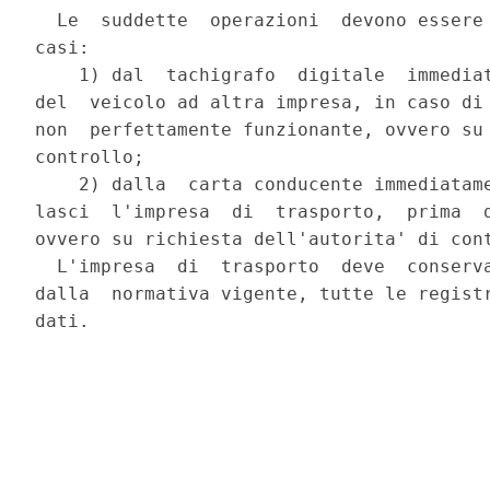
  Le  suddette  operazioni  devono essere 
casi:

    1) dal  tachigrafo  digitale  immediat
del  veicolo ad altra impresa, in caso di 
non  perfettamente funzionante, ovvero su 
controllo;

    2) dalla  carta conducente immediatame
lasci  l'impresa  di  trasporto,  prima  d
ovvero su richiesta dell'autorita' di cont
  L'impresa  di  trasporto  deve  conserva
dalla  normativa vigente, tutte le registr