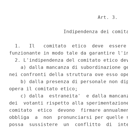
                               Art. 3.

                   Indipendenza dei comita
  1.   Il   comitato  etico  deve  essere 
funzionante in modo tale da garantire l'in
  2. L'indipendenza del comitato etico dev
    a) dalla mancanza di subordinazione ge
nei confronti della struttura ove esso ope
    b) dalla presenza di personale non dip
opera il comitato etico;

    c) dalla  estraneita'  e dalla mancanz
dei  votanti rispetto alla sperimentazione
comitato  etico  devono  firmare annualmen
obbliga  a  non  pronunciarsi per quelle s
possa  sussistere  un  conflitto  di  inte