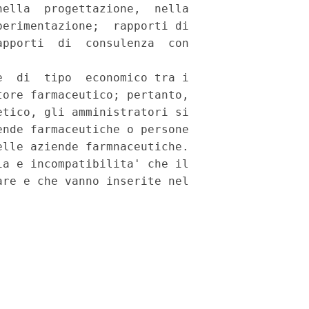
ella  progettazione,  nella

erimentazione;  rapporti di

pporti  di  consulenza  con

  di  tipo  economico tra i

ore farmaceutico; pertanto,

tico, gli amministratori si

nde farmaceutiche o persone

lle aziende farmnaceutiche.

a e incompatibilita' che il

re e che vanno inserite nel
