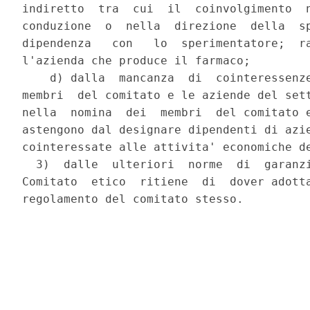
indiretto  tra  cui  il  coinvolgimento  n
conduzione  o  nella  direzione  della  sp
dipendenza   con   lo  sperimentatore;  ra
l'azienda che produce il farmaco;

    d) dalla  mancanza  di  cointeressenze
membri  del comitato e le aziende del sett
nella  nomina  dei  membri  del comitato e
astengono dal designare dipendenti di azie
cointeressate alle attivita' economiche de
  3)  dalle  ulteriori  norme  di  garanzi
Comitato  etico  ritiene  di  dover adotta