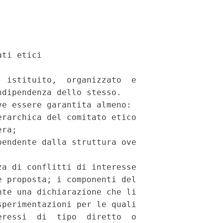
ti etici

 istituito,  organizzato  e

dipendenza dello stesso.

e essere garantita almeno:

rarchica del comitato etico

ra;

endente dalla struttura ove

a di conflitti di interesse

 proposta; i componenti del

te una dichiarazione che li

perimentazioni per le quali

ressi  di  tipo  diretto  o
