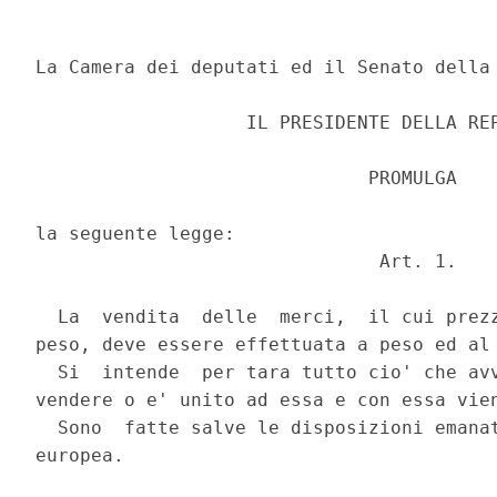
La Camera dei deputati ed il Senato della 
                   IL PRESIDENTE DELLA REP
                              PROMULGA

la seguente legge:

                               Art. 1.

  La  vendita  delle  merci,  il cui prezz
peso, deve essere effettuata a peso ed al 
  Si  intende  per tara tutto cio' che avv
vendere o e' unito ad essa e con essa vien
  Sono  fatte salve le disposizioni emanat