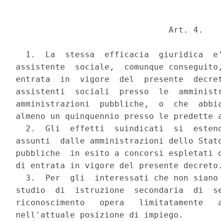
                               Art. 4.

  1.  La  stessa  efficacia  giuridica  e'
assistente  sociale,  comunque conseguito,
entrata  in  vigore  del  presente  decret
assistenti  sociali  presso  le  amministr
amministrazioni  pubbliche,  o  che  abbia
almeno un quinquennio presso le predette a
  2.  Gli  effetti  suindicati  si  estend
assunti  dalle amministrazioni dello Stato
pubbliche  in esito a concorsi espletati o
di entrata in vigore del presente decreto.
  3.  Per  gli  interessati che non siano 
studio  di  istruzione  secondaria  di  se
riconoscimento   opera   limitatamente   a