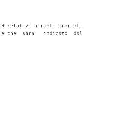
0 relativi a ruoli erariali

e che  sara'  indicato  dal
