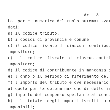
                               Art. 8.

La  parte  numerica del ruolo automatizzat
dati:

a) il codice tributo;

b) i codici di provincia e comune;

c) il codice fiscale di ciascun  contribue
impositore;

c)  il  codice  fiscale  di ciascun contri
impositore;

d) il codice di contribuente in mancanza d
e) l'anno o il periodo di riferimento del 
f) l'importo del tributo e ove necessario 
aliquota per la determinazione di detto im
g) importo del compenso spettante al conce
h)  il  totale  degli importi iscritti a r
imponibili;
