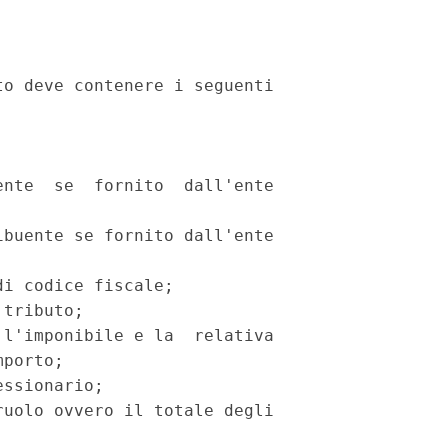
o deve contenere i seguenti

nte  se  fornito  dall'ente

buente se fornito dall'ente

i codice fiscale;

tributo;

l'imponibile e la  relativa

porto;

ssionario;

uolo ovvero il totale degli
