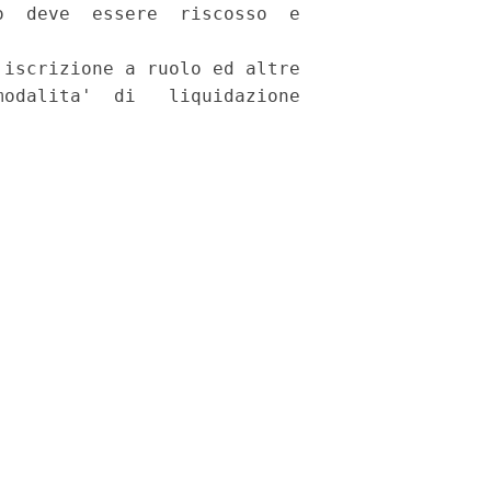
  deve  essere  riscosso  e

iscrizione a ruolo ed altre

odalita'  di   liquidazione
