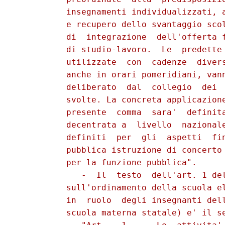
          insegnamenti individualizzati, a
          e recupero dello svantaggio scol
          di  integrazione  dell'offerta f
          di studio-lavoro.  Le  predette 
          utilizzate  con  cadenze  divers
          anche in orari pomeridiani, vann
          deliberato  dal  collegio  dei  
          svolte. La concreta applicazione
          presente  comma  sara'  definita
          decentrata a  livello  nazionale
          definiti  per  gli  aspetti  fin
          pubblica istruzione di concerto 
          per la funzione pubblica".

             -  Il  testo  dell'art. 1 del
          sull'ordinamento della scuola el
          in  ruolo  degli insegnanti dell
          scuola materna statale) e' il se