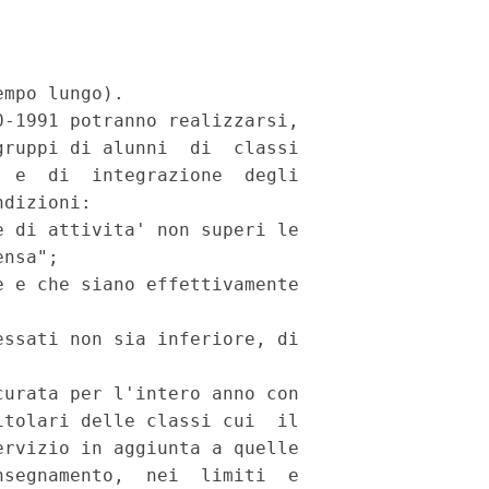
mpo lungo).

-1991 potranno realizzarsi,

ruppi di alunni  di  classi

 e  di  integrazione  degli

dizioni:

 di attivita' non superi le

nsa";

 e che siano effettivamente

ssati non sia inferiore, di

urata per l'intero anno con

tolari delle classi cui  il

rvizio in aggiunta a quelle

segnamento,  nei  limiti  e
