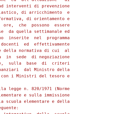
d interventi di prevenzione

astico, di arricchimento  e

ormativa, di orientamento e

 ore,  che  possono  essere

e  da quella settimanale ed

o  inserite  nel  programma

docenti  ed  effettivamente

 della normativa di cui  al

  in  sede  di negoziazione

,  sulla  base  di  criteri

anziari  dal Ministro della

con i Ministri del tesoro e

la legge n. 820/1971 (Norme

ementare e sulla immissione

a scuola elementare e della

guente:
