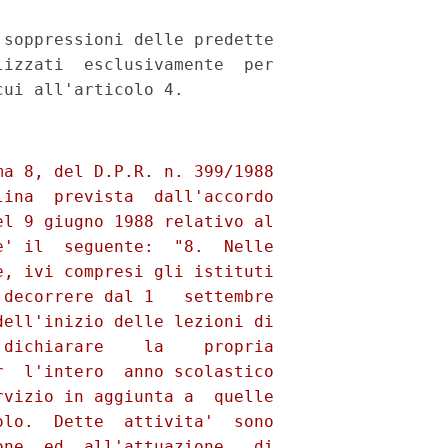
soppressioni delle predette

izzati  esclusivamente  per

a 8, del D.P.R. n. 399/1988

ina  prevista  dall'accordo

l 9 giugno 1988 relativo al

' il  seguente:  "8.  Nelle

, ivi compresi gli istituti

decorrere dal 1   settembre

ell'inizio delle lezioni di

dichiarare    la    propria

  l'intero  anno scolastico

vizio in aggiunta a  quelle

lo.  Dette  attivita'  sono

ne  ed  all'attuazione   di
