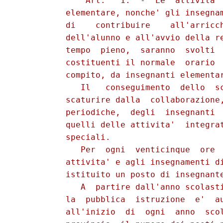
             "Art.   1.  -  Le  attivita' 
          elementare, nonche' gli insegnam
          di    contribuire    all'arricch
          dell'alunno e all'avvio della re
          tempo  pieno,  saranno  svolti  
          costituenti il normale  orario  
          compito, da insegnanti elementar
             Il   conseguimento  dello  sc
          scaturire dalla  collaborazione,
          periodiche,  degli  insegnanti  
          quelli delle attivita'  integrat
          speciali.

             Per  ogni  venticinque  ore  
          attivita' e agli insegnamenti di
          istituito un posto di insegnante
             A  partire dall'anno scolasti
          la  pubblica  istruzione  e'  au
          all'inizio  di  ogni  anno  scol