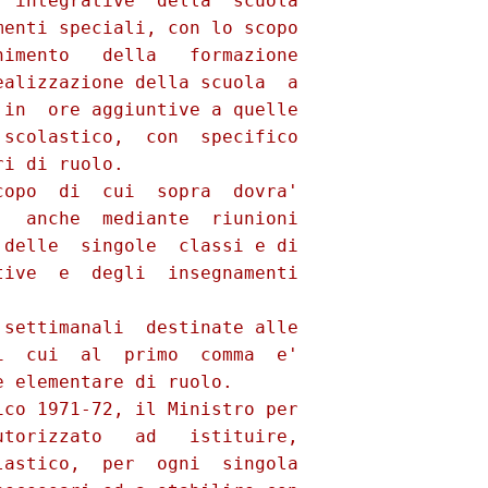
 integrative  della  scuola

enti speciali, con lo scopo

imento   della   formazione

alizzazione della scuola  a

in  ore aggiuntive a quelle

scolastico,  con  specifico

i di ruolo.

opo  di  cui  sopra  dovra'

  anche  mediante  riunioni

delle  singole  classi e di

ive  e  degli  insegnamenti

settimanali  destinate alle

  cui  al  primo  comma  e'

 elementare di ruolo.

co 1971-72, il Ministro per

torizzato   ad   istituire,

astico,  per  ogni  singola
