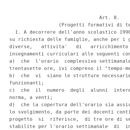
                               Art. 8.

                 (Progetti formativi di te
  1. A decorrere dell'anno scolastico 1990
su richiesta delle famiglie, anche per i g
diverse,   attivita'   di   arricchimento 
insegnamenti curriculari alle seguenti con
a)  che  l'orario  complessivo settimanale
trentasette ore, ivi compreso il "tempo-me
b)  che  vi  siano le strutture necessarie
funzionanti;

c)  che  il  numero  degli  alunni  intere
norma, a venti;

d)  che la copertura dell'orario sia assic
lo svolgimento, da parte dei docenti conti
progetto  si  riferisce,  di tre ore di se
stabilite per l'orario settimanale  di  in