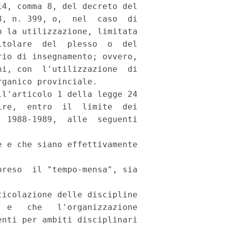
4, comma 8, del decreto del

, n. 399, o,  nel  caso  di

 la utilizzazione, limitata

tolare  del  plesso  o  del

io di insegnamento; ovvero,

i, con  l'utilizzazione  di

ganico provinciale.

l'articolo 1 della legge 24

re,  entro  il  limite  dei

 1988-1989,  alle  seguenti

 e che siano effettivamente

reso  il "tempo-mensa", sia

icolazione delle discipline

 e   che   l'organizzazione

nti per ambiti disciplinari
