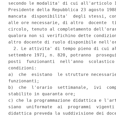
secondo le modalita' di cui all'articolo 1
Presidente della Repubblica 23 agosto 1988
mancata  disponibilita'  degli stessi, con
alle ore necessarie, di altro  docente  ti
circolo, tenuto al completamento dell'orar
qualora non si verifichino dette condizion
altro docente di ruolo disponibile nell'or
  2. Le attivita' di tempo pieno di cui al
settembre 1971, n. 820, potranno  prosegui
posti  funzionanti  nell'anno  scolastico 
condizioni:

a)  che  esistano  le strutture necessarie
funzionanti;

b)  che  l'orario  settimanale,  ivi  comp
stabilito in quaranta ore;

c) che la programmazione didattica e l'art
siano  uniformate  ai  programmi  vigenti 
didattica preveda la suddivisione dei doce