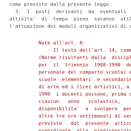
come previsto dalla presente legge.

  3.  I  posti  derivanti  da  eventuali  
attivita'  di  tempo  pieno  saranno  util
          Note all'art. 8:

             - Il testo dell'art. 14, comm
          (Norme risultanti dalla  discipl
          per  il  triennio  1988-1990  de
          personale del comparto scuola) e
          scuole  elementari  e secondarie
          di arte ed i licei artistici, a 
          1990  i docenti possono, prima d
          ciascun   anno   scolastico,    
          disponibilita'  a  svolgere  per
          altre tre ore settimanali di ser
          previste   dal  presente  artico
          preordinate  alla  predisposizio