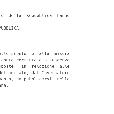
o  della  Repubblica  hanno

UBBLICA

llo sconto  e  alla  misura

conto corrente e a scadenza

poste,  in  relazione  alle

el mercato, dal Governatore

ento, da pubblicarsi  nella
