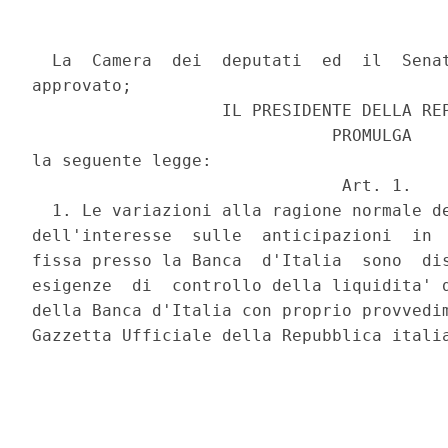
  La  Camera  dei  deputati  ed  il  Senat
approvato;

                   IL PRESIDENTE DELLA REP
                              PROMULGA

la seguente legge:

                               Art. 1.

  1. Le variazioni alla ragione normale de
dell'interesse  sulle  anticipazioni  in  
fissa presso la Banca  d'Italia  sono  dis
esigenze  di  controllo della liquidita' d
della Banca d'Italia con proprio provvedim