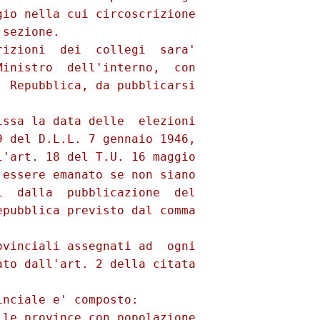
io nella cui circoscrizione

sezione.

izioni  dei  collegi  sara'

inistro  dell'interno,  con

 Repubblica, da pubblicarsi

ssa la data delle  elezioni

 del D.L.L. 7 gennaio 1946,

'art. 18 del T.U. 16 maggio

essere emanato se non siano

  dalla  pubblicazione  del

pubblica previsto dal comma

vinciali assegnati ad  ogni

to dall'art. 2 della citata

nciale e' composto:

le province con popolazione
