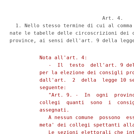
                               Art. 4.

  1. Nello stesso termine di cui al comma 
nate le tabelle delle circoscrizioni dei c
          Nota all'art. 4:

             -  Il  testo  dell'art. 9 del
          per la elezione dei consigli pro
          dall'art.  2  della  legge 10 se
          seguente:

             "Art. 9. -  In  ogni  provinc
          collegi  quanti  sono  i  consig
          assegnati.

             A nessun comune  possono  ess
          meta' dei collegi spettanti alla
             Le sezioni elettorali che int