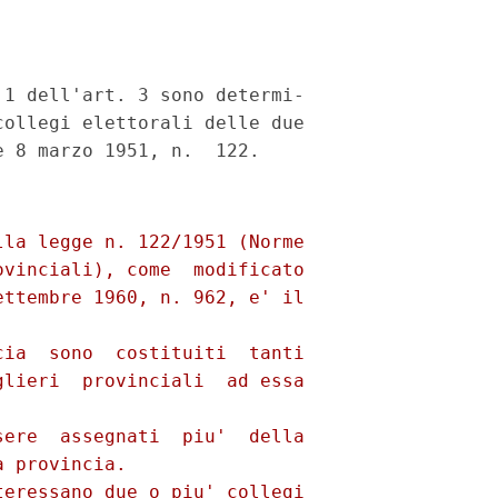
1 dell'art. 3 sono determi-

ollegi elettorali delle due

la legge n. 122/1951 (Norme

vinciali), come  modificato

ttembre 1960, n. 962, e' il

ia  sono  costituiti  tanti

lieri  provinciali  ad essa

ere  assegnati  piu'  della

 provincia.

eressano due o piu' collegi
