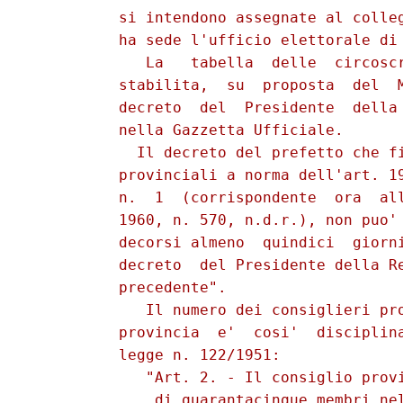
          si intendono assegnate al colleg
          ha sede l'ufficio elettorale di 
             La   tabella  delle  circoscr
          stabilita,  su  proposta  del  M
          decreto  del  Presidente  della 
          nella Gazzetta Ufficiale.

            Il decreto del prefetto che fi
          provinciali a norma dell'art. 19
          n.  1  (corrispondente  ora  all
          1960, n. 570, n.d.r.), non puo' 
          decorsi almeno  quindici  giorni
          decreto  del Presidente della Re
          precedente".

             Il numero dei consiglieri pro
          provincia  e'  cosi'  disciplina
          legge n. 122/1951:

             "Art. 2. - Il consiglio provi
              di quarantacinque membri nel