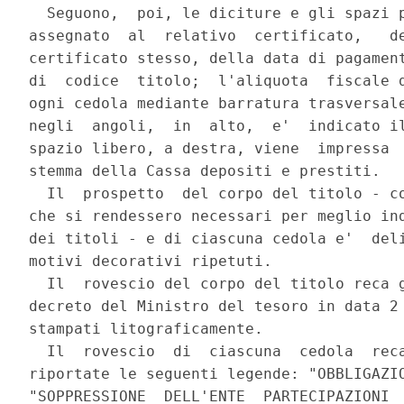
  Seguono,  poi, le diciture e gli spazi p
assegnato  al  relativo  certificato,   de
certificato stesso, della data di pagament
di  codice  titolo;  l'aliquota  fiscale d
ogni cedola mediante barratura trasversale
negli  angoli,  in  alto,  e'  indicato il
spazio libero, a destra, viene  impressa  
stemma della Cassa depositi e prestiti.

  Il  prospetto  del corpo del titolo - co
che si rendessero necessari per meglio ind
dei titoli - e di ciascuna cedola e'  deli
motivi decorativi ripetuti.

  Il  rovescio del corpo del titolo reca g
decreto del Ministro del tesoro in data 2 
stampati litograficamente.

  Il  rovescio  di  ciascuna  cedola  reca
riportate le seguenti legende: "OBBLIGAZIO
"SOPPRESSIONE  DELL'ENTE  PARTECIPAZIONI  