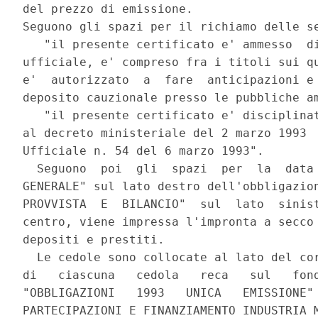
del prezzo di emissione.

Seguono gli spazi per il richiamo delle se
   "il presente certificato e' ammesso  di
ufficiale, e' compreso fra i titoli sui qu
e'  autorizzato  a  fare  anticipazioni e 
deposito cauzionale presso le pubbliche am
   "il presente certificato e' disciplinat
al decreto ministeriale del 2 marzo 1993  
Ufficiale n. 54 del 6 marzo 1993".

  Seguono  poi  gli  spazi  per  la  data 
GENERALE" sul lato destro dell'obbligazion
PROVVISTA  E  BILANCIO"  sul  lato  sinist
centro, viene impressa l'impronta a secco 
depositi e prestiti.

  Le cedole sono collocate al lato del cor
di   ciascuna   cedola   reca   sul   fond
"OBBLIGAZIONI   1993   UNICA   EMISSIONE" 
PARTECIPAZIONI E FINANZIAMENTO INDUSTRIA M