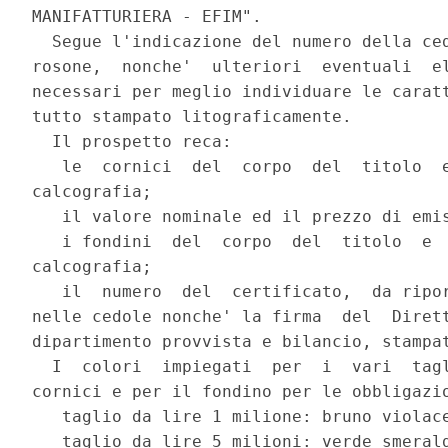
MANIFATTURIERA - EFIM".

  Segue l'indicazione del numero della ced
rosone,  nonche'  ulteriori  eventuali  el
necessari per meglio individuare le caratt
tutto stampato litograficamente.

  Il prospetto reca:

   le  cornici  del  corpo  del  titolo  e
calcografia;

   il valore nominale ed il prezzo di emis
   i fondini  del  corpo  del  titolo  e  
calcografia;

   il  numero  del  certificato,  da ripor
nelle cedole nonche' la firma  del  Dirett
dipartimento provvista e bilancio, stampat
  I  colori  impiegati  per  i  vari  tagl
cornici e per il fondino per le obbligazio
   taglio da lire 1 milione: bruno violace
   taglio da lire 5 milioni: verde smerald