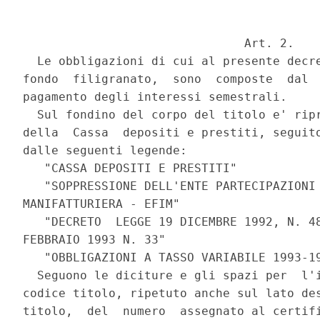
                               Art. 2.

  Le obbligazioni di cui al presente decre
fondo  filigranato,  sono  composte  dal  
pagamento degli interessi semestrali.

  Sul fondino del corpo del titolo e' ripr
della  Cassa  depositi e prestiti, seguito
dalle seguenti legende:

   "CASSA DEPOSITI E PRESTITI"

   "SOPPRESSIONE DELL'ENTE PARTECIPAZIONI 
MANIFATTURIERA - EFIM"

   "DECRETO  LEGGE 19 DICEMBRE 1992, N. 48
FEBBRAIO 1993 N. 33"

   "OBBLIGAZIONI A TASSO VARIABILE 1993-19
  Seguono le diciture e gli spazi per  l'i
codice titolo, ripetuto anche sul lato des
titolo,  del  numero  assegnato al certifi