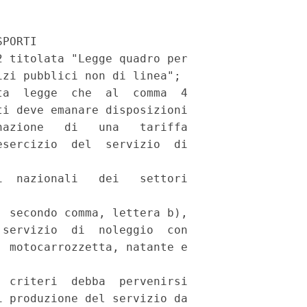
PORTI

 titolata "Legge quadro per

zi pubblici non di linea";

a  legge  che  al  comma  4

i deve emanare disposizioni

azione   di   una   tariffa

sercizio  del  servizio  di

  nazionali   dei   settori

 secondo comma, lettera b),

servizio  di  noleggio  con

 motocarrozzetta, natante e

 criteri  debba  pervenirsi

 produzione del servizio da
