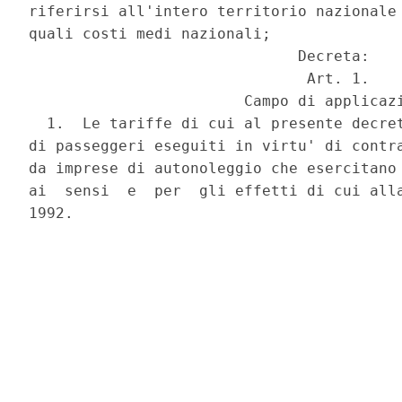
riferirsi all'intero territorio nazionale 
quali costi medi nazionali;

                              Decreta:

                               Art. 1.

                        Campo di applicazi
  1.  Le tariffe di cui al presente decret
di passeggeri eseguiti in virtu' di contra
da imprese di autonoleggio che esercitano 
ai  sensi  e  per  gli effetti di cui alla