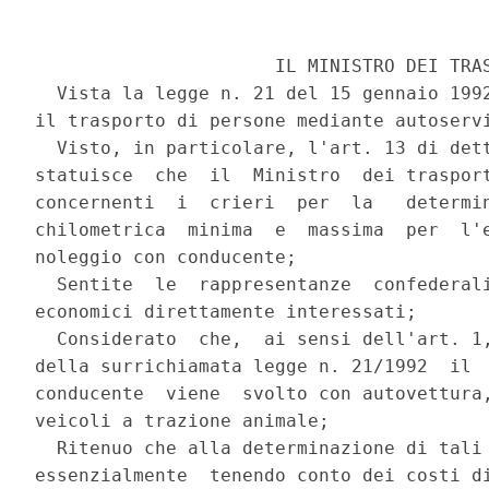
                      IL MINISTRO DEI TRAS
  Vista la legge n. 21 del 15 gennaio 1992
il trasporto di persone mediante autoservi
  Visto, in particolare, l'art. 13 di dett
statuisce  che  il  Ministro  dei trasport
concernenti  i  crieri  per  la   determin
chilometrica  minima  e  massima  per  l'e
noleggio con conducente;

  Sentite  le  rappresentanze  confederali
economici direttamente interessati;

  Considerato  che,  ai sensi dell'art. 1,
della surrichiamata legge n. 21/1992  il  
conducente  viene  svolto con autovettura,
veicoli a trazione animale;

  Ritenuo che alla determinazione di tali 
essenzialmente  tenendo conto dei costi di